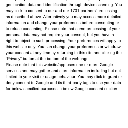
nuovi posti potete benissimo conoscere nuove persone che
geolocation data and identification through device scanning. You
però possono diventare magari solo semplici amicizie e non
may click to consent to our and our 1731 partners’ processing
storie d'amore. Quindi questo, per i cuori solitari, è un anno
as described above. Alternatively you may access more detailed
information and change your preferences before consenting or
da vivere con spensieratezza. Le persone che invece vivono
to refuse consenting.
Please note that some processing of your
una storia sentimentale potranno andare avanti senza
personal data may not require your consent, but you have a
particolari problemi anche se c'è il rischio di annoiarsi visto
right to object to such processing. Your preferences will apply to
this website only. You can change your preferences or withdraw
che farete sempre le stesse cose. Cercate quindi di ravvivare
your consent at any time by returning to this site and clicking the
il rapporto sentimentale facendo qualche viaggio con il
"Privacy" button at the bottom of the webpage.
vostro partner d'amore e non dimenticate nemmeno di fare
Please note that this website/app uses one or more Google
services and may gather and store information including but not
qualche regalo.
limited to your visit or usage behaviour. You may click to grant or
deny consent to Google and its third-party tags to use your data
Lavoro/denaro - segno Noce 2024:
se avete già una buon
for below specified purposes in below Google consent section.
occupazione allora non ci dovrebbero essere particolari
problemi ma cercate di impegnarvi molto perchè è un anno
in cui niente vi viene regalato ma grazie solo ai vostri sforzi
potrete ottenere più denaro oltre che un migliore posto di
lavoro. Cercate di non litigare con colleghi di lavoro anche