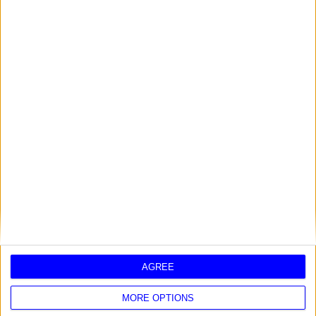
Cipresso
Faggio
Fico
Frassino
Melo
Nocciolo
Noce
Olmo
Pino
Pioppo
Quercia
Salice
AGREE
MORE OPTIONS