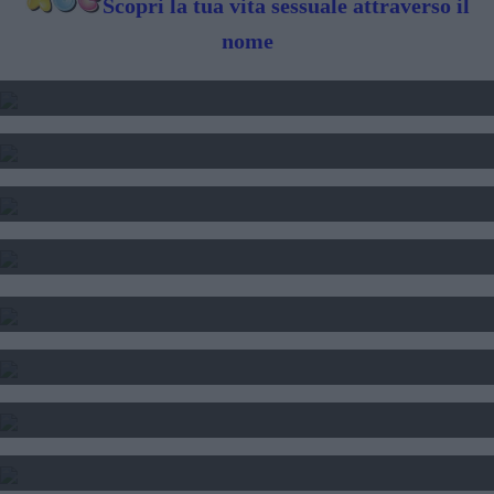
Scopri la tua vita sessuale attraverso il
nome
2025 - TRANSITO DI GIOVE
2024 2025 2025 - TRANSITO DI SATURNO
SOLE LUNA E ASCENDENTE - CALCOLO
CALCOLO DEL TEMA NATALE
INTERPRETAZIONE SOGNI
SOGNI E FORTUNA
DATA DI NASCITA E NUMERI
SEGNI DI PERSONE FAMOSE