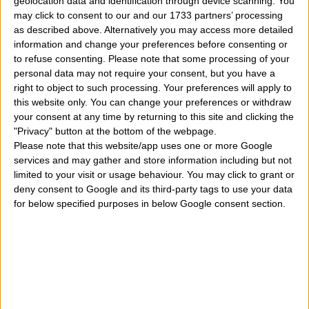
ai sensi dell' art. 23 D.lgt. 196/2003 e art. 13 del
geolocation data and identification through device scanning. You
may click to consent to our and our 1733 partners’ processing
Regolamento (UE) 2016/679 (GDPR)
as described above. Alternatively you may access more detailed
information and change your preferences before consenting or
e secondo le condizioni espresse nella
pagina
to refuse consenting.
Please note that some processing of your
personal data may not require your consent, but you have a
d'informativa sulla privacy
.
right to object to such processing. Your preferences will apply to
this website only. You can change your preferences or withdraw
your consent at any time by returning to this site and clicking the
"Privacy" button at the bottom of the webpage.
Please note that this website/app uses one or more Google
services and may gather and store information including but not
limited to your visit or usage behaviour. You may click to grant or
deny consent to Google and its third-party tags to use your data
for below specified purposes in below Google consent section.