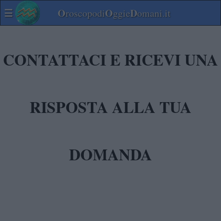
☰
O
O
D
roscopodi
ggie
omani.it
CONTATTACI E RICEVI UNA
RISPOSTA ALLA TUA
DOMANDA