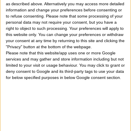
generali. La lettura per ogni singolo segno dello
as described above. Alternatively you may access more detailed
information and change your preferences before consenting or
zodiaco e in questo caso per il segno zodiacale Ariete,
to refuse consenting.
Please note that some processing of your
personal data may not require your consent, but you have a
è suddivisa in amore, lavoro e denaro, fortuna e
right to object to such processing. Your preferences will apply to
benessere psicofisico. Buona lettura a tutti voi e buona
this website only. You can change your preferences or withdraw
your consent at any time by returning to this site and clicking the
primavera ed estate 2024.
"Privacy" button at the bottom of the webpage.
Please note that this website/app uses one or more Google
Scarica gratis il libro sulle previsioni primaverili ed
services and may gather and store information including but not
limited to your visit or usage behaviour. You may click to grant or
estive 2024
qui
deny consent to Google and its third-party tags to use your data
for below specified purposes in below Google consent section.
Amore scorpione primavera estate 2024:
la primavera no
è un bel periodo per voi e non soltanto in amore. Purtroppo
con Giove e Urano, parlando soltanto della vostra vita
sentimentale, sarete costretti a subire una rottura, una
separazione oppure a vivere una crisi molto importante, una
crisi così complicata da rendere la vostra vita di tutti i giorni,