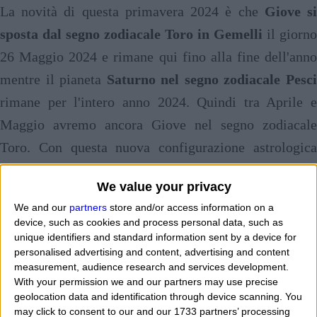
La novità di questa primavera 2024 è che
Giove s
sposta dal segno zodiacale Toro in Gemelli
il giorno
26 Maggio 2024 e rimane qui fino alla fine dell'anno
mentre il pianeta
Saturno nel segno zodiacale Pesc
rimane per l'intero anno 2024. Quindi tra Aprile e
Maggio avremo ancora Giove nel segno zodiacale
Toro. Con questa nuova configurazione astrologica
vedremo quali saranno i segni zodiacali più fortunati
We value your privacy
di questa primavera ed estate 2024. Ovviamente
We and our
partners
store and/or access information on a
affinchè le previsioni siano molto più precise il nostro
device, such as cookies and process personal data, such as
consiglio è quello di leggere non soltanto quelle
unique identifiers and standard information sent by a device for
personalised advertising and content, advertising and content
relative al proprio segno solare ma anche
measurement, audience research and services development.
all'
ascendente
e fare così un riassunto di quello che
With your permission we and our partners may use precise
geolocation data and identification through device scanning. You
leggete. Infatti siamo sempre di fronte a previsioni
may click to consent to our and our 1733 partners’ processing