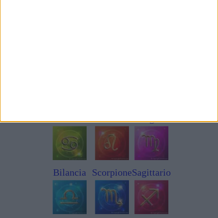
Primavera - Estate 2024 per i 12 segni:
Ariete
Toro
Gemelli
Cancro
Leone
Vergine
Bilancia
Scorpione
Sagittario