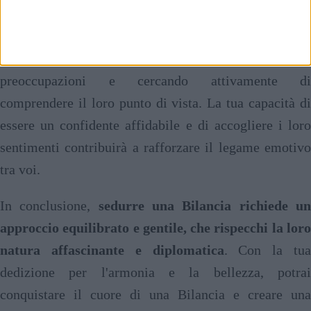
facendo loro sentire che sono importanti e che possono
contare su di te in ogni momento. Sii paziente e
compassionevole, ascoltando attentamente le loro
preoccupazioni e cercando attivamente di
comprendere il loro punto di vista. La tua capacità di
essere un confidente affidabile e di accogliere i loro
sentimenti contribuirà a rafforzare il legame emotivo
tra voi.
In conclusione,
sedurre una Bilancia richiede u
approccio equilibrato e gentile, che rispecchi la loro
natura affascinante e diplomatica
. Con la tua
dedizione per l'armonia e la bellezza, potrai
conquistare il cuore di una Bilancia e creare una