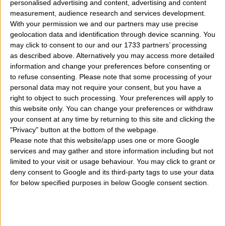
personalised advertising and content, advertising and content
measurement, audience research and services development.
With your permission we and our partners may use precise
geolocation data and identification through device scanning. You
may click to consent to our and our 1733 partners’ processing
as described above. Alternatively you may access more detailed
information and change your preferences before consenting or
to refuse consenting.
Please note that some processing of your
L'amore secondo i Bilancia
personal data may not require your consent, but you have a
right to object to such processing. Your preferences will apply to
Per la Bilancia, l'amore è come una danza elegante,
this website only. You can change your preferences or withdraw
your consent at any time by returning to this site and clicking the
in cui l'equilibrio e l'armonia sono essenziali
. L
"Privacy" button at the bottom of the webpage.
loro natura gentile e diplomatica li spinge a cercare
Please note that this website/app uses one or more Google
services and may gather and store information including but not
l'equilibrio perfetto nelle relazioni, evitando conflitti e
limited to your visit or usage behaviour. You may click to grant or
deny consent to Google and its third-party tags to use your data
tensioni. Tuttavia, dietro alla loro facciata pacifica si
for below specified purposes in below Google consent section.
cela una passione ardente, desiderosa di connessioni
profonde e romantiche. La Bilancia ama con tutto il
cuore, offrendo il proprio affetto in modo gentile e