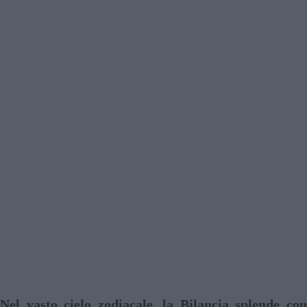
Nel vasto cielo zodiacale, la Bilancia splende con