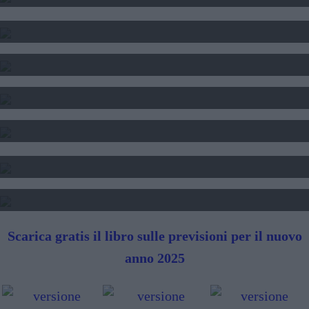
INTERPRETAZIONE SOGNI
SOGNI E FORTUNA
DATA DI NASCITA E NUMERI
SEGNI DI PERSONE FAMOSE
TAROCCHI - LETTURA FUTURO
SIBILLE - LETTURA FUTURO
Scarica gratis il libro sulle previsioni per il nuovo
anno 2025