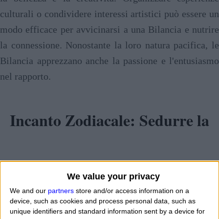
culturali o condividere interessi artistici può essere un
modo efficace per avvicinarsi a una Bilancia e nutrire
la connessione. Nonostante la loro natura pacifica, le
Bilancia apprezzano anche la passione e l'entusiasmo
nel rapporto.
Incanto Zodiacale: Sedurre la
Bilancia con Equilibrio e
We value your privacy
We and our
partners
store and/or access information on a
device, such as cookies and process personal data, such as
Charme
unique identifiers and standard information sent by a device for