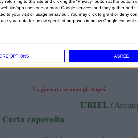
y returning to this site and clicking the "Privacy" button at the bottom
s website/app uses one or more Google services and may gather and st
ited to your visit or usage behaviour. You may click to grant or deny c
 to use your data for below specified purposes in below Google consent s
ORE OPTIONS
AGREE
La giornata secondo gli Angeli