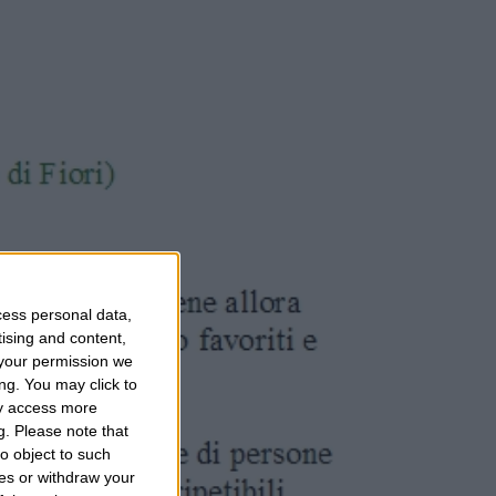
cess personal data,
tising and content,
your permission we
ng. You may click to
ay access more
g.
Please note that
o object to such
ces or withdraw your