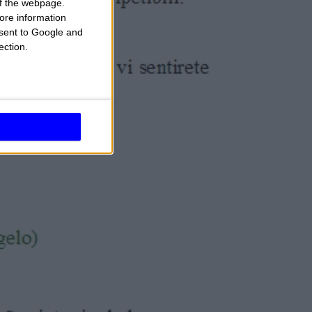
 of the webpage.
ore information
onsent to Google and
ection.