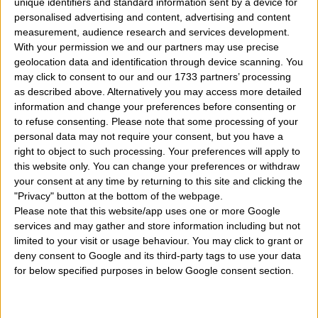
eccessivi d'ira anche ingiustificati. Ottimo umorismo.
unique identifiers and standard information sent by a device for
personalised advertising and content, advertising and content
measurement, audience research and services development.
Cosa significa avere il Sole in Toro:
amante del cibo
With your permission we and our partners may use precise
delle arti in genere, del lavoro in cui si impegna con
geolocation data and identification through device scanning. You
may click to consent to our and our 1733 partners’ processing
sacrificio e serietà. Fedele sa amare molto la sua
as described above. Alternatively you may access more detailed
famiglia di origine ed il suo partner anche se può a
information and change your preferences before consenting or
to refuse consenting.
Please note that some processing of your
volte essere troppo gelosa e possessiva. Ottima
personal data may not require your consent, but you have a
amministratrice del denaro suo ed altrui può incappare
right to object to such processing. Your preferences will apply to
this website only. You can change your preferences or withdraw
in momenti di pigrizia eccessivi.
your consent at any time by returning to this site and clicking the
"Privacy" button at the bottom of the webpage.
Cosa significa avere il Sole in Gemelli:
qui siamo di
Please note that this website/app uses one or more Google
services and may gather and store information including but not
fronte ad un personaggio con un doppio volto,
limited to your visit or usage behaviour. You may click to grant or
deny consent to Google and its third-party tags to use your data
superficiale, spendaccione, che mette le sue relazioni
for below specified purposes in below Google consent section.
d'amore soprattutto su un livello intellettuale piuttosto
che intimo, passionale. Ottime doti comunicative,