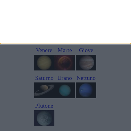
varie.
Sole
Luna
Mercurio
Venere
Marte
Giove
Saturno
Urano
Nettuno
Plutone