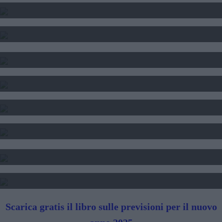
CALCOLO DEL TEMA NATALE
INTERPRETAZIONE SOGNI
SOGNI E FORTUNA
DATA DI NASCITA E NUMERI
SEGNI DI PERSONE FAMOSE
TAROCCHI - LETTURA FUTURO
SIBILLE - LETTURA FUTURO
Scarica gratis il libro sulle previsioni per il nuovo