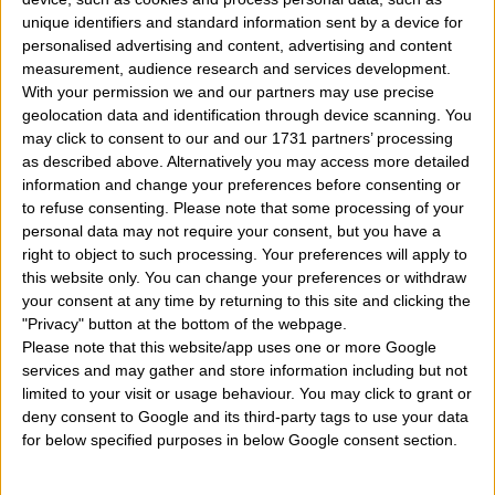
per la giornata di oggi e quella di domani
allora qui
unique identifiers and standard information sent by a device for
troverai un breve oroscopo basato sui transiti veloci di
personalised advertising and content, advertising and content
measurement, audience research and services development.
Sole
e
Luna
che possono dare una determinat
With your permission we and our partners may use precise
impronta alle ore di una singola giornata.
geolocation data and identification through device scanning. You
may click to consent to our and our 1731 partners’ processing
as described above. Alternatively you may access more detailed
Vi ricordo che essendo previsioni generiche è
information and change your preferences before consenting or
consigliabile leggere quelle del proprio segno solare
to refuse consenting.
Please note that some processing of your
personal data may not require your consent, but you have a
ed unirle a quelle del vostro segno ascendente che se
right to object to such processing. Your preferences will apply to
non conoscete potete calcolare
qui
. Così avret
this website only. You can change your preferences or withdraw
your consent at any time by returning to this site and clicking the
previsioni il più precise possibile e che potranno
"Privacy" button at the bottom of the webpage.
veramente azzecarci.
Please note that this website/app uses one or more Google
services and may gather and store information including but not
limited to your visit or usage behaviour. You may click to grant or
OROSCOPO DI OGGI
(Aggiornamento ore 07:00
deny consent to Google and its third-party tags to use your data
circa di ogni mattina)
for below specified purposes in below Google consent section.