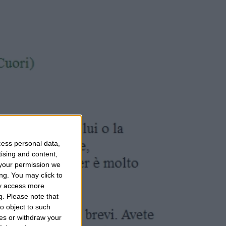
cess personal data,
tising and content,
your permission we
ng. You may click to
ay access more
g.
Please note that
o object to such
ces or withdraw your