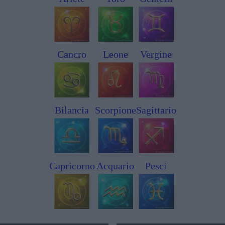
Cancro
Leone
Vergine
Bilancia
Scorpione
Sagittario
Capricorno
Acquario
Pesci
TIMANA
BRANK
2026
GIO