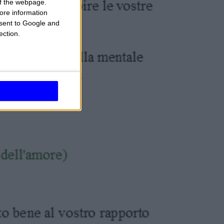
 of the webpage.
ore information
onsent to Google and
ection.