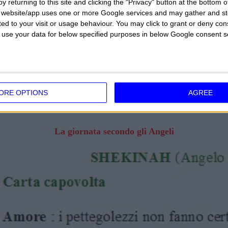
y returning to this site and clicking the "Privacy" button at the bottom
s website/app uses one or more Google services and may gather and st
ited to your visit or usage behaviour. You may click to grant or deny c
 to use your data for below specified purposes in below Google consent s
ORE OPTIONS
AGREE
La giornata secondo gli Angeli