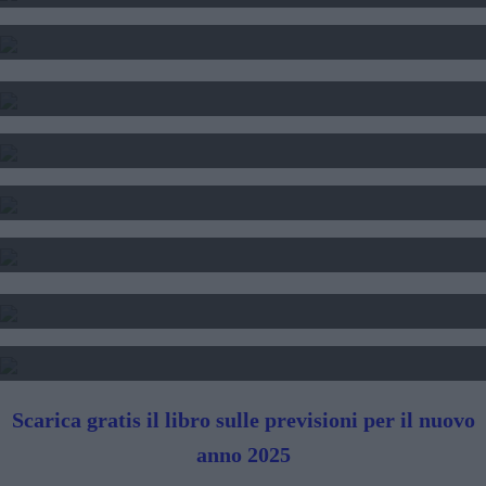
CALCOLO DEL TEMA NATALE
INTERPRETAZIONE SOGNI
SOGNI E FORTUNA
DATA DI NASCITA E NUMERI
SEGNI DI PERSONE FAMOSE
TAROCCHI - LETTURA FUTURO
SIBILLE - LETTURA FUTURO
Scarica gratis il libro sulle previsioni per il nuovo
anno 2025