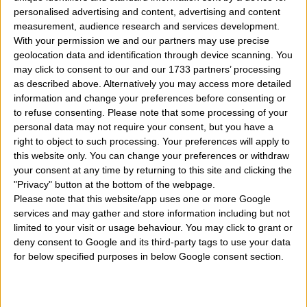
domani
allora qui troverai un breve oroscopo basato
personalised advertising and content, advertising and content
sui transiti veloci di
Sole
e
Luna
che possono dare un
measurement, audience research and services development.
With your permission we and our partners may use precise
determinata impronta alle ore di una singola giornata.
geolocation data and identification through device scanning. You
may click to consent to our and our 1733 partners’ processing
Vi ricordo che essendo previsioni generiche è
as described above. Alternatively you may access more detailed
information and change your preferences before consenting or
consigliabile leggere quelle del proprio segno solare
to refuse consenting.
Please note that some processing of your
ed unirle a quelle del vostro segno ascendente che se
personal data may not require your consent, but you have a
right to object to such processing. Your preferences will apply to
non conoscete potete calcolare
qui
. Così avret
this website only. You can change your preferences or withdraw
previsioni il più precise possibile e che potranno
your consent at any time by returning to this site and clicking the
"Privacy" button at the bottom of the webpage.
veramente azzecarci.
Please note that this website/app uses one or more Google
services and may gather and store information including but not
OROSCOPO PER DOMANI
(Aggiornamento ore
limited to your visit or usage behaviour. You may click to grant or
deny consent to Google and its third-party tags to use your data
07:00 circa di ogni mattina)
for below specified purposes in below Google consent section.
Quando siamo nel
fine settimana
e quindi nell