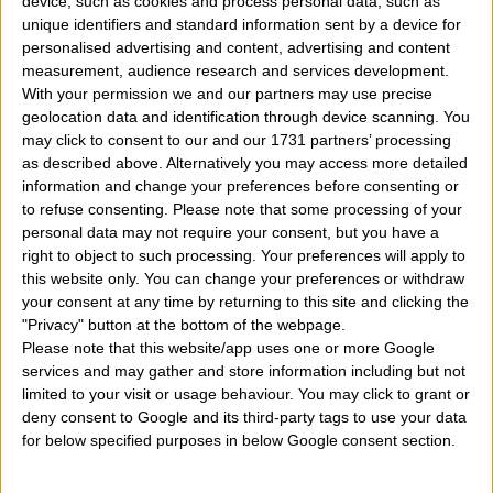
device, such as cookies and process personal data, such as
qui.
Quali sono le previsioni dell'oroscopo per l
unique identifiers and standard information sent by a device for
personalised advertising and content, advertising and content
giornata odierna per il segno leone?
È un oroscopo
measurement, audience research and services development.
ovviamente generalizzato e calcolato sui movimenti di
With your permission we and our partners may use precise
geolocation data and identification through device scanning. You
Sole
e
Luna
all'interno dello zodiaco.
may click to consent to our and our 1731 partners’ processing
as described above. Alternatively you may access more detailed
È sempre meglio abbinare alle previsioni che leggete
information and change your preferences before consenting or
to refuse consenting.
Please note that some processing of your
qui anche quelle del vostro ascendente perchè facendo
personal data may not require your consent, but you have a
un sunto di esse con quelle del vostro segno solare
right to object to such processing. Your preferences will apply to
this website only. You can change your preferences or withdraw
potete avere maggiori dettagli su come potrebbe
your consent at any time by returning to this site and clicking the
andare la giornata di oggi. Calcolate
qui
il vostro
"Privacy" button at the bottom of the webpage.
Please note that this website/app uses one or more Google
ascendente.
services and may gather and store information including but not
limited to your visit or usage behaviour. You may click to grant or
OROSCOPO DELLA GIORNATA
(Aggiornamento
deny consent to Google and its third-party tags to use your data
for below specified purposes in below Google consent section.
ore 07:00 circa di ogni mattina)