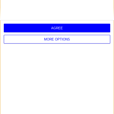
L'oroscopo di oggi per i 12 segni:
Ariete
Toro
Gemelli
AGREE
MORE OPTIONS
Cancro
Leone
Vergine
Bilancia
Scorpione
Sagittario