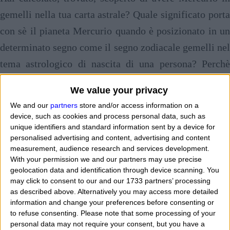
gemelli nella tua carta astrale? Quale significato porta
con sè il pianeta Mercurio quando è posizionato in un
determinato segno come il segno zodiacale gemelli nel
tema astrologico di nascita di una persona? Perchè
Mercurio in astrologia è legato all'intelligenza di un
We value your privacy
individuo, al suo modo di parlare e comunicare?
Cosa
We and our
partners
store and/or access information on a
significa avere Mercurio nel segno gemelli nel
device, such as cookies and process personal data, such as
unique identifiers and standard information sent by a device for
proprio tema natale e con quali altri segni si ha
personalised advertising and content, advertising and content
affinità positiva in generale nel lavoro come in
measurement, audience research and services development.
With your permission we and our partners may use precise
amore?
Che caratteristiche base ha un uomo o una
geolocation data and identification through device scanning. You
donna, un maschio o una femmina che nasce con il
may click to consent to our and our 1733 partners’ processing
as described above. Alternatively you may access more detailed
pianeta Mercurio posizionato in gemelli al momento
information and change your preferences before consenting or
della sua nascita? Mercurio in gemelli nel tema natale
to refuse consenting.
Please note that some processing of your
personal data may not require your consent, but you have a
ci parla di molte cose e ci dice anche se una persona è