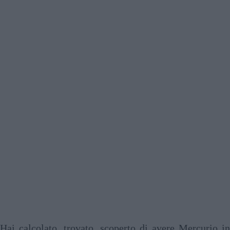
Hai calcolato, trovato, scoperto di avere Mercurio in