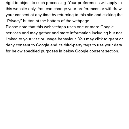
right to object to such processing. Your preferences will apply to
incline a dire spesso la verità oppure la bugia, la
this website only. You can change your preferences or withdraw
your consent at any time by returning to this site and clicking the
menzogna. Molto spesso se una persona è incline al
"Privacy" button at the bottom of the webpage.
tradimento si può capire da questa posizione
Please note that this website/app uses one or more Google
services and may gather and store information including but not
astrologica. "
Ho Mercurio alla nascita nel segn
limited to your visit or usage behaviour. You may click to grant or
gemelli, che vuol dire? Se il pianeta Mercurio è in
deny consent to Google and its third-party tags to use your data
for below specified purposes in below Google consent section.
gemelli che tipo di intelligenza ho e che modo di
comunicare posseggo? Chi mi dice come calcolare la
posizione del pianeta Mercurio nel mio tema natale?
Devo fidarmi di una persona con Mercurio di nascita
nel segno gemelli?
" Vediamo di spiegare i significat
del pianeta in questo determinato segno.
Mercurio in Gemelli - significato:
in uno dei pianeti
che governa, il pianeta dell'intelligenza e della