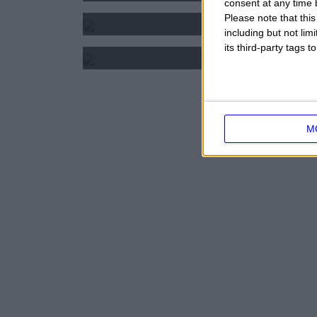
consent at any time b
2025 - SEGNI E FOR
Please note that thi
including but not lim
2024 2025 - OROSCOPO 
its third-party tags
M