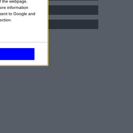
 of the webpage.
5 - OROSCOPO ESTATE
ore information
onsent to Google and
ROSCOPO DEL NUOVO ANNO
ection.