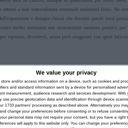
 attenti a non sottovalutare eventuali malesseri fisici. Se s
dell'espansione e dunque chissà che durante questi mesi possi
essere molto stressanti ma sicuramente saranno positivi per
er riposare, divertirvi, senza però esagerare con sport faticosi
We value your privacy
store and/or access information on a device, such as cookies and pro
TIMANA
BRANK
ifiers and standard information sent by a device for personalised adver
2026
DOME
tent measurement, audience research and services development.
With 
GI
OR
 use precise geolocation data and identification through device scanni
 2026
LUN
ur 1733 partners’ processing as described above. Alternatively you m
TIMANA
OR
 and change your preferences before consenting or to refuse consentin
2026
our personal data may not require your consent, but you have a right t
ferences will apply to this website only. You can change your preferen