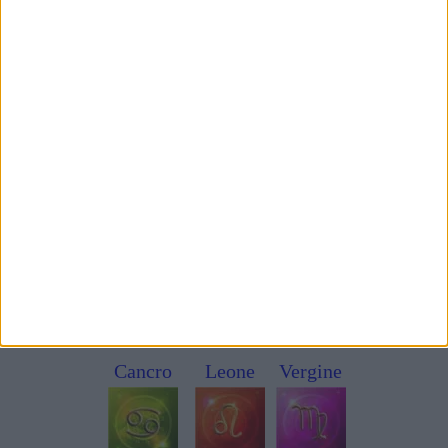
Play
Primavera - Estate 2024 per i 12 segni:
Ariete
Toro
Gemelli
Cancro
Leone
Vergine