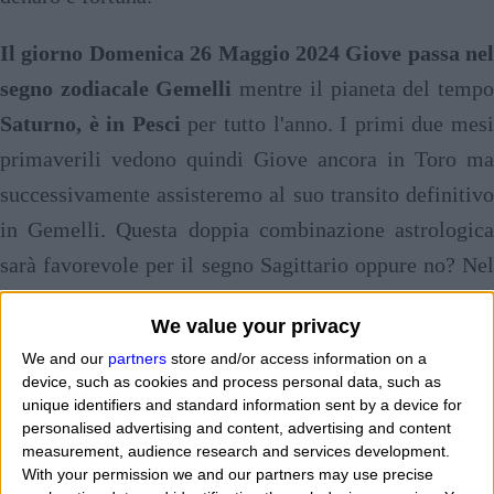
Il giorno Domenica 26 Maggio 2024 Giove passa nel
segno zodiacale Gemelli
mentre il pianeta del temp
Saturno, è in Pesci
per tutto l'anno. I primi due mes
primaverili vedono quindi Giove ancora in Toro ma
successivamente assisteremo al suo transito definitivo
in Gemelli. Questa doppia combinazione astrologica
sarà favorevole per il segno Sagittario oppure no? Nel
cielo astrologico i due pianeti che si muovono
We value your privacy
lentamente nello zodiaco formeranno tra loro un
We and our
partners
store and/or access information on a
sestile che sarà importante per alcuni segni zodiacali e
device, such as cookies and process personal data, such as
complicato da gestire per altri segni dello zodiaco.
unique identifiers and standard information sent by a device for
personalised advertising and content, advertising and content
Cerchiamo di capire quindi
come andrann
measurement, audience research and services development.
primavera ed estate 2024 per il segno zodiacale
With your permission we and our partners may use precise