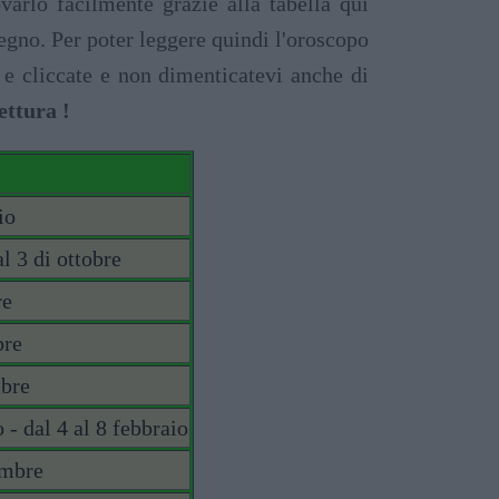
varlo facilmente grazie alla tabella qui
 segno. Per poter leggere quindi l'oroscopo
 e cliccate e non dimenticatevi anche di
ettura !
io
l 3 di ottobre
re
bre
mbre
 - dal 4 al 8 febbraio
embre