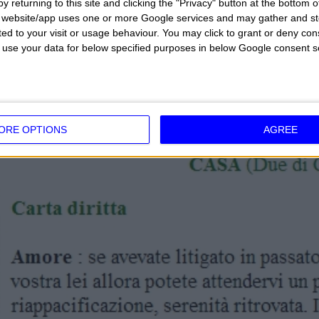
y returning to this site and clicking the "Privacy" button at the bottom
s website/app uses one or more Google services and may gather and st
ited to your visit or usage behaviour. You may click to grant or deny c
 to use your data for below specified purposes in below Google consent s
La giornata secondo le Sibille
ORE OPTIONS
AGREE