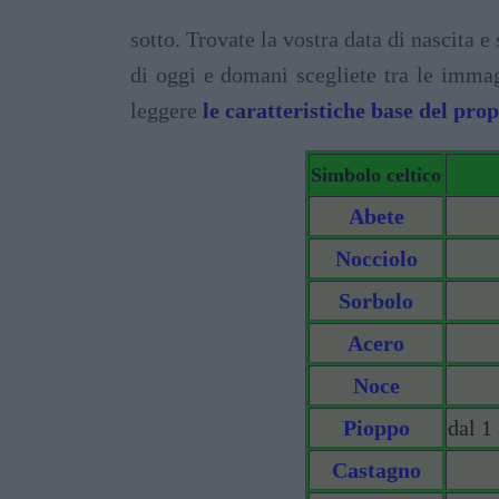
sotto. Trovate la vostra data di nascita e
di oggi e domani scegliete tra le immag
leggere
le caratteristiche base del prop
Simbolo celtico
Abete
Nocciolo
Sorbolo
Acero
Noce
Pioppo
dal 1
Castagno