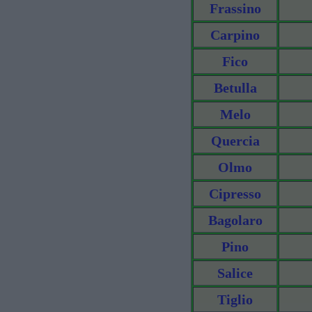
Frassino
Carpino
Fico
Betulla
Melo
Quercia
Olmo
Cipresso
Bagolaro
Pino
Salice
Tiglio