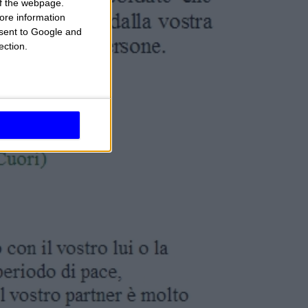
 of the webpage.
ore information
onsent to Google and
ection.