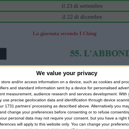
il 23 di settembre
il 22 di dicembre
La giornata secondo I Ching
We value your privacy
store and/or access information on a device, such as cookies and pro
ifiers and standard information sent by a device for personalised adver
tent measurement, audience research and services development.
With 
 use precise geolocation data and identification through device scanni
ur 1731 partners’ processing as described above. Alternatively you m
 and change your preferences before consenting or to refuse consentin
our personal data may not require your consent, but you have a right t
ferences will apply to this website only. You can change your preferen