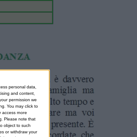
cess personal data,
tising and content,
your permission we
ng. You may click to
ay access more
g.
Please note that
o object to such
ces or withdraw your