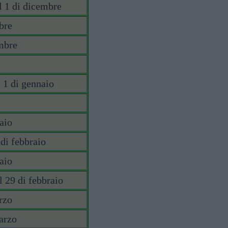
l 1 di dicembre
bre
embre
l 1 di gennaio
naio
 di febbraio
raio
l 29 di febbraio
rzo
marzo