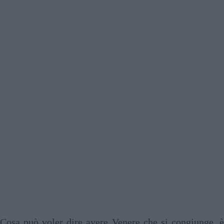
Cosa può voler dire avere Venere che si congiunge, è