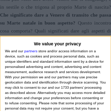
in sestile o che trigona al proprio Marte di nascita?
Che significato dare a Venere di transito che passa
su Marte natale in buon aspetto?
Questo incontr
cosa comporta? Quali significati dare agli aspetti di
congiunzione, sestile e trigono di Venere nei confronti
We value your privacy
di Marte natale posizionato in una delle 12 case
We and our
partners
store and/or access information on a
astrologiche? Quando Venere in transito passa in buon
device, such as cookies and process personal data, such as
unique identifiers and standard information sent by a device for
aspetto a Marte di nascita nella carta del cielo cosa
personalised advertising and content, advertising and content
significa? Vediamo subito.
measurement, audience research and services development.
With your permission we and our partners may use precise
geolocation data and identification through device scanning. You
Significato:
se siete innamorati del vostro partner oggi lo
may click to consent to our and our 1733 partners’ processing
darete bene a vedere perchè avrete una forza vitale, una
as described above. Alternatively you may access more detailed
information and change your preferences before consenting or
spinta sessuale molto prorompente e chi vi ama sarà
to refuse consenting.
Please note that some processing of your
orgoglioso di avervi al vostro fianco. Questa forte
personal data may not require your consent, but you have a