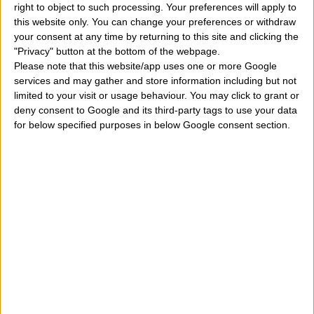
right to object to such processing. Your preferences will apply to
passionalità di cui siete pieni oggi deve però essere
this website only. You can change your preferences or withdraw
esteriorizzata cioè usata all'esterno perchè altrimenti ne
your consent at any time by returning to this site and clicking the
"Privacy" button at the bottom of the webpage.
soffrireste. Ottimo anche per darsi da fare nella musica, nella
Please note that this website/app uses one or more Google
pittura, nelle arti in genere con grande ispirazione.
services and may gather and store information including but not
limited to your visit or usage behaviour. You may click to grant or
deny consent to Google and its third-party tags to use your data
Vediamo di capire il significato del transito di Venere
for below specified purposes in below Google consent section.
quando è in congiunzione, sestile o trigono a Marte
natale posizionato in una delle 12 case astrologiche.
Se Marte natale si trova in casa I:
vi sentite molt
energici oggi e davvero grintosi. Avete voglia di fare
tante cose. Grande carica erotica.
Se Marte natale si trova in casa II:
potete sfruttar
una mente attiva oggi per tirar fuori nuove occasioni