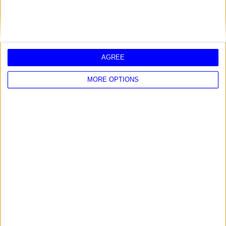
2025 - OROSCOPO ESTATE
2024 2025 - OROSCOPO INVERNO
2025 - OROSCOPO DEL NUOVO ANNO
AGREE
MORE OPTIONS