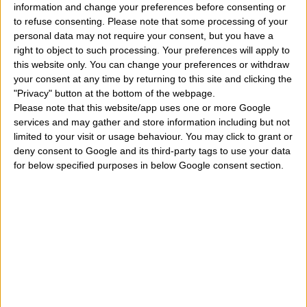
information and change your preferences before consenting or
Venere nel tema di nascita. Cosa comporta?
" Cosa può
to refuse consenting.
Please note that some processing of your
personal data may not require your consent, but you have a
significare avere Nettuno che forma cattivi aspetti
right to object to such processing. Your preferences will apply to
come la quadratura e l'opposizione con la nostra
this website only. You can change your preferences or withdraw
your consent at any time by returning to this site and clicking the
Venere natale? Che senso dare ad
un passaggio
"Privacy" button at the bottom of the webpage.
sfavorevole di Nettuno sul pianeta Venere nella
Please note that this website/app uses one or more Google
services and may gather and store information including but not
nostra carta del cielo di nascita?
Cosa vuol dire
limited to your visit or usage behaviour. You may click to grant or
avere il pianeta Nettuno quadrato oppure opposto con
deny consent to Google and its third-party tags to use your data
for below specified purposes in below Google consent section.
Venere natale? Il transito di Nettuno in quadratura ed
opposizione a Venere natale quali significati positivi
porta per noi? Avere questo pianeta in cattivo aspetto e
quindi quadrato (90 gradi) o che forma una
opposizione (180 gradi) con il pianeta Venere può
portare importanti significati non solo a livello
personale. Diciamo però che
non prenderemo i