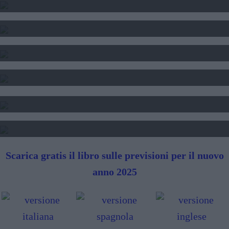
SOGNI E FORTUNA
DATA DI NASCITA E NUMERI
SEGNI DI PERSONE FAMOSE
TAROCCHI - LETTURA FUTURO
SIBILLE - LETTURA FUTURO
Scarica gratis il libro sulle previsioni per il nuovo
anno 2025