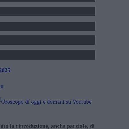
LO DEL TEMA NATALE
SOGNI E FORTUNA
I DI PERSONE FAMOSE
LLE - LETTURA FUTURO
 2025
ata la riproduzione, anche parziale, di