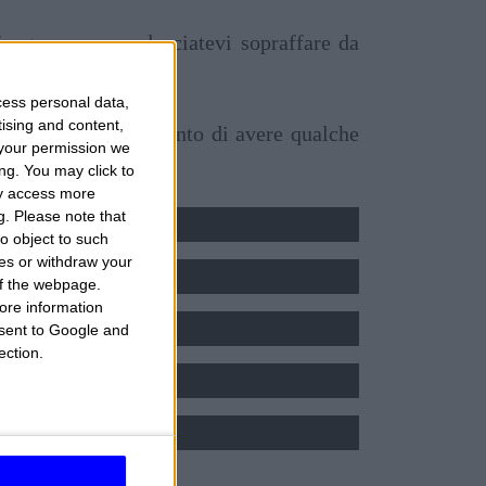
in genere e non lasciatevi sopraffare da
cess personal data,
tising and content,
e magari rendervi conto di avere qualche
your permission we
voro.
ng. You may click to
O - OROSCOPO DI OGGI
ay access more
ERDÌ 7 AGOSTO 2026
g.
Please note that
OSCOPO DI DOMANI
o object to such
BATO 8 AGOSTO 2026
ces or withdraw your
OSCOPO DEL MESE
 of the webpage.
AGOSTO 2026
ore information
onsent to Google and
5 - OROSCOPO ESTATE
ection.
ROSCOPO DEL NUOVO ANNO