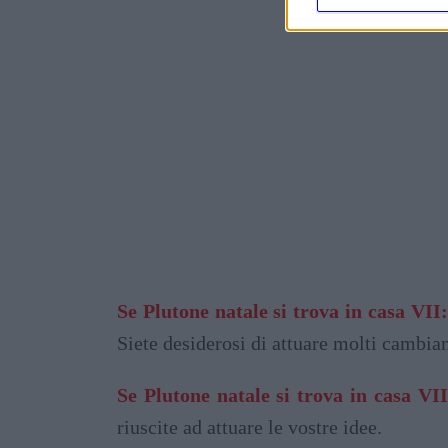
Se Plutone natale si trova in casa VII:
Siete desiderosi di attuare molti cambia
Se Plutone natale si trova in casa VII
riuscite ad attuare le vostre idee.