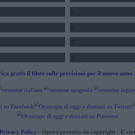
 - CALCOLO
CALCO
OGNI
UMERI
SEGN
FUTURO
SIBI
ica gratis il libro sulle previsioni per il nuovo anno
Privacy Policy
- Opera protetta da copyright - È viet