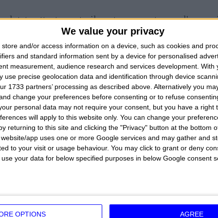
valutate attentamente il vostro rapporto con l'amore 
We value your privacy
re di fare baldoria in questi giorni.
store and/or access information on a device, such as cookies and pro
ifiers and standard information sent by a device for personalised adver
è consigliabile fare una visita medica perchè potrest
tent measurement, audience research and services development.
With 
. Non siate troppo esigenti con i vostri colleghi di la
 use precise geolocation data and identification through device scanni
TIMANA
BRANK
ur 1733 partners’ processing as described above. Alternatively you m
2026
VEN
 and change your preferences before consenting or to refuse consentin
GI
OR
our personal data may not require your consent, but you have a right t
2026
SA
ferences will apply to this website only. You can change your preferen
TIMANA
OR
y returning to this site and clicking the "Privacy" button at the bottom
2026
s website/app uses one or more Google services and may gather and st
ited to your visit or usage behaviour. You may click to grant or deny c
TUNA
202
 to use your data for below specified purposes in below Google consent s
INVERNO
2025 - O
ORE OPTIONS
AGREE