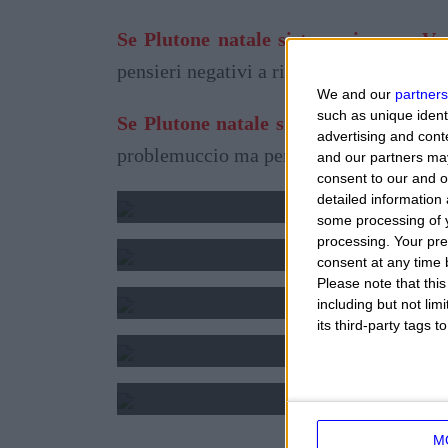
Se Plutone natale si trova in casa V:
pensieri negativi a riguardo. Meglio evita
We and our
partners
such as unique ident
Se Plutone natale si trova in casa VI:
advertising and con
problemuccio ma perfettamente risolvibile
and our partners may
PAOLO FOX - LA SET
consent to our and o
DAL 3 AL 9 AGOSTO 
detailed information
OROSCOPO DI OG
some processing of y
VENERDÌ 7 AGOSTO 
processing. Your pre
OROSCOPO DELLA SET
consent at any time b
DAL 3 AL 9 AGOSTO 
Please note that thi
including but not lim
2025 - SEGNI E FOR
its third-party tags
2024 2025 - OROSCOPO 
M