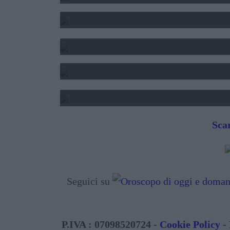
SOLE LUNA E ASCENDENTE
INTERPRETAZIONE S
DATA DI NASCITA E N
TAROCCHI - LETTURA 
Scar
Seguici su
P.IVA : 07098520724 -
Cookie Policy
-