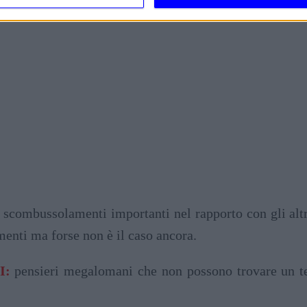
scombussolamenti importanti nel rapporto con gli altri
menti ma forse non è il caso ancora.
I:
pensieri megalomani che non possono trovare un te