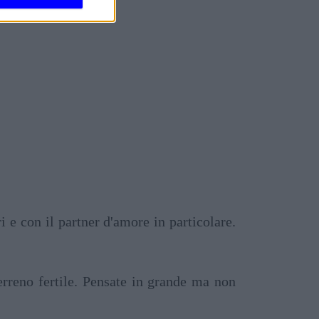
 e con il partner d'amore in particolare.
rreno fertile. Pensate in grande ma non