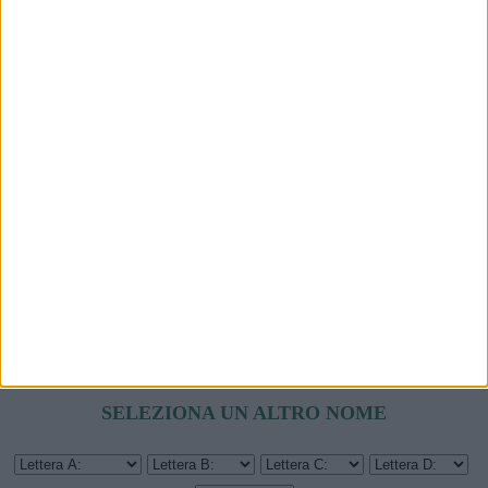
ANGELO CUSTODE E SIGNIFICATO
NUMERI PER TENTARE LA FORTUNA
GIORNO DELLA SETTIMANA E VALORE
SELEZIONA UN ALTRO NOME