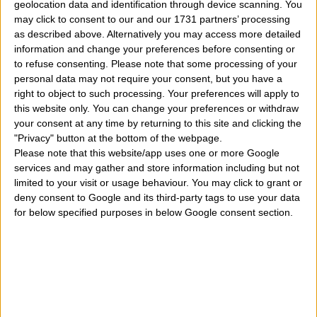
geolocation data and identification through device scanning. You
Nella nostra piccola famiglia alcuni parenti si
may click to consent to our and our 1731 partners’ processing
as described above. Alternatively you may access more detailed
chiamano Vitaliano o Vitaliana oppure usano alcuni
information and change your preferences before consenting or
diminutivi o abbreviativi. Ditemi che caratteristiche
to refuse consenting.
Please note that some processing of your
personal data may not require your consent, but you have a
ha il nome Leonida per favore. Viglio sapere
".Sai qual
right to object to such processing. Your preferences will apply to
è la storia che c'è dietro questo tenace nome, la fama,
this website only. You can change your preferences or withdraw
your consent at any time by returning to this site and clicking the
la reputazione, la notorietà e la popolarità di questo
"Privacy" button at the bottom of the webpage.
Please note that this website/app uses one or more Google
termine molto sparso nel Mondo? Tutti i dubbi ve li
services and may gather and store information including but not
togliamo noi qui oggi. Magari avete fatto già mente
limited to your visit or usage behaviour. You may click to grant or
deny consent to Google and its third-party tags to use your data
locale di qualcuno, personaggi famosi della tv,
for below specified purposes in below Google consent section.
celebrità dell'arte, della musica, dello spettacolo, del
cinema e della storia che portano questo appellativo o
lo hanno portato quando erano in vita.
Vitaliano e Vitaliana, significato del nome, origine e