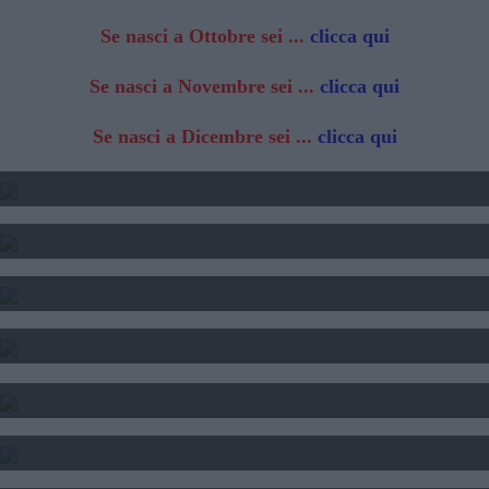
Se nasci a Ottobre sei ...
clicca qui
Se nasci a Novembre sei ...
clicca qui
Se nasci a Dicembre sei ...
clicca qui
2025 - TRANSITO DI GIOVE
2024 2025 2025 - TRANSITO DI SATURNO
SOLE LUNA E ASCENDENTE - CALCOLO
CALCOLO DEL TEMA NATALE
INTERPRETAZIONE SOGNI
SOGNI E FORTUNA
DATA DI NASCITA E NUMERI