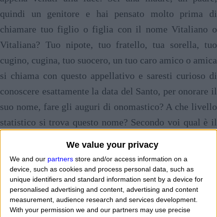
quindi un genitore e hai pensato molto prima di
chiamare tuo figlio o figlia con il nome Vitaliano o
Vitaliana? Tuo nipote, tuo fratello, tua sorella, tuo
cugino, cugina, tuo suocero, un tuo caro amico o amica
si chiama con questo appellativo e saresti curioso di
conoscere esattamente la data del Santo, per onorare il
suo nome, fare gli auguri di onomastico? A che livello
statistico si trova questo nome? Secondo voi qual è il
senso, l'espressione, il concetto, l'importanza,
We value your privacy
l'interesse, il valore culturale, il peso che è possibile
We and our
partners
store and/or access information on a
ritrovare in questo appellativo di uomo o di donna? "
Io
device, such as cookies and process personal data, such as
unique identifiers and standard information sent by a device for
sono nato Vitaliano e sono stracontento di chiamarmi
personalised advertising and content, advertising and content
così sin da bambino e sono mia madre e mio padre che
measurement, audience research and services development.
With your permission we and our partners may use precise
hanno fatto una ricerca spasmodica prima di trovarlo.