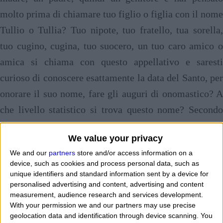
molto prima di chiamare tuo figlio o figlia con il nome
Tullio o Tullia? Tuo nipote, tuo fratello, tua sorella,
tuo cugino, cugina, tuo suocero, un tuo caro amico o
amica si chiama con questo appellativo e saresti
curioso di conoscere esattamente la data del Santo, per
onorare il suo nome, fare gli auguri di onomastico? A
che livello statistico si trova questo nome? Secondo
voi qual è il senso, l'espressione, il concetto,
We value your privacy
l'importanza, l'interesse, il valore culturale, il peso che
We and our
partners
store and/or access information on a
è possibile ritrovare in questo appellativo di uomo o di
device, such as cookies and process personal data, such as
donna? "
Io sono nato Tullio e sono stracontento di
unique identifiers and standard information sent by a device for
personalised advertising and content, advertising and content
chiamarmi così sin da bambino e sono mia madre e
measurement, audience research and services development.
mio padre che hanno fatto una ricerca spasmodica
With your permission we and our partners may use precise
geolocation data and identification through device scanning. You
prima di trovarlo. Nella nostra piccola famiglia alcuni