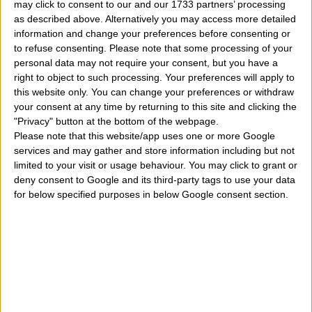
may click to consent to our and our 1733 partners’ processing
parenti si chiamano Tullio o Tullia oppure usano
as described above. Alternatively you may access more detailed
information and change your preferences before consenting or
alcuni diminutivi o abbreviativi. Ditemi che
to refuse consenting.
Please note that some processing of your
caratteristiche ha il nome Leonida per favore. Viglio
personal data may not require your consent, but you have a
right to object to such processing. Your preferences will apply to
sapere
".Sai qual è la storia che c'è dietro questo tenace
this website only. You can change your preferences or withdraw
nome, la fama, la reputazione, la notorietà e la
your consent at any time by returning to this site and clicking the
"Privacy" button at the bottom of the webpage.
popolarità di questo termine molto sparso nel Mondo?
Please note that this website/app uses one or more Google
services and may gather and store information including but not
Tutti i dubbi ve li togliamo noi qui oggi. Magari avete
limited to your visit or usage behaviour. You may click to grant or
fatto già mente locale di qualcuno, personaggi famosi
deny consent to Google and its third-party tags to use your data
for below specified purposes in below Google consent section.
della tv, celebrità dell'arte, della musica, dello
spettacolo, del cinema e della storia che portano
questo appellativo o lo hanno portato quando erano in
vita.
Tullio e Tullia, significato del nome, origine e data