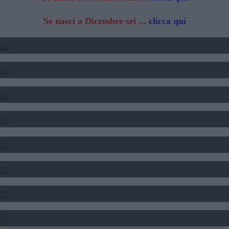
Se nasci a Dicembre sei ...
clicca qui
2025 - TRANSITO DI GIOVE
2024 2025 2025 - TRANSITO DI SATURNO
SOLE LUNA E ASCENDENTE - CALCOLO
CALCOLO DEL TEMA NATALE
INTERPRETAZIONE SOGNI
SOGNI E FORTUNA
DATA DI NASCITA E NUMERI
SEGNI DI PERSONE FAMOSE