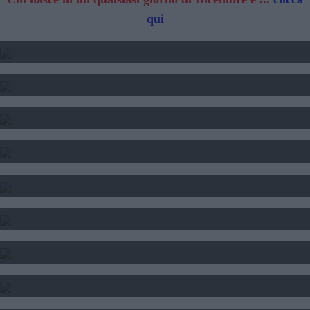
qui
2025 - TRANSITO DI GIOVE
2024 2025 2025 - TRANSITO DI SATURNO
SOLE LUNA E ASCENDENTE - CALCOLO
CALCOLO DEL TEMA NATALE
INTERPRETAZIONE SOGNI
SOGNI E FORTUNA
DATA DI NASCITA E NUMERI
SEGNI DI PERSONE FAMOSE
TAROCCHI - LETTURA FUTURO