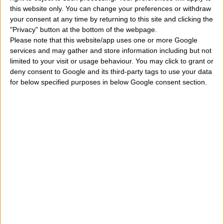
this website only. You can change your preferences or withdraw
piacerebbe sapere, conoscere la storia di questo
your consent at any time by returning to this site and clicking the
favoloso nome, la fama, la reputazione, la notorietà e
"Privacy" button at the bottom of the webpage.
Please note that this website/app uses one or more Google
la popolarità di questo termine sparso nel Mondo
".
services and may gather and store information including but not
Oggi rispondiamo a tutte queste domande. Chissà
limited to your visit or usage behaviour. You may click to grant or
deny consent to Google and its third-party tags to use your data
quante celebrità dell'arte, della musica, dello
for below specified purposes in below Google consent section.
spettacolo, del cinema e della storia portano questo
importante nome di uomo o donna.
Silvano e Silvana, significato del nome, origine e
data dell'onomastico
. Dunque che cosa potete trovar
a seguire. Moltissimo materiale utile e divertente da
leggere. Ovviamente il significato del nome di cui
stiamo parlando e quindi di
Silvano
e
Silvana
e
successivamente le date in cui si festeggia questo