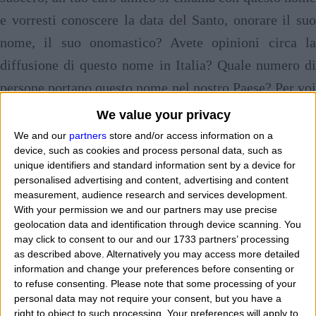
e vorresti conoscere la data del Santo, onorare il suo
nome, il suo onomastico? Avete opinioni circa la
diffusione di questo nome in Italia? Quale numero di
persone portano questo nome nel nostro Paese? Per voi
qual è il senso, l'espressione, il concetto, l'importanza,
We value your privacy
l'interesse, il valore, il peso che si nascondono sotto
We and our
partners
store and/or access information on a
device, such as cookies and process personal data, such as
questo straordinario nome di uomo o di donna? "
Mi
unique identifiers and standard information sent by a device for
chiamo Silvano e sono contento di avere questo nome
personalised advertising and content, advertising and content
measurement, audience research and services development.
dalla mia nascita. I miei genitori mi hanno chiamato
With your permission we and our partners may use precise
Silvana ma non so con precisione quando devo
geolocation data and identification through device scanning. You
may click to consent to our and our 1733 partners’ processing
festeggiare il mio onomastico e cosa c'è nascosto in
as described above. Alternatively you may access more detailed
questo nome proprio di persona. In famiglia abbiamo
information and change your preferences before consenting or
to refuse consenting.
Please note that some processing of your
molti parenti che si chiamano con il nome Silvano o
personal data may not require your consent, but you have a
Silvana e con i vari diminutivi o abbreviazioni. Mi
right to object to such processing. Your preferences will apply to