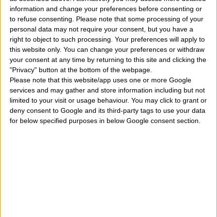
information and change your preferences before consenting or
storia di questo favoloso nome, la fama, la
to refuse consenting.
Please note that some processing of your
reputazione, la notorietà e la popolarità di questo
personal data may not require your consent, but you have a
right to object to such processing. Your preferences will apply to
termine sparso nel Mondo
". Oggi rispondiamo a tutte
this website only. You can change your preferences or withdraw
queste domande. Chissà quante celebrità dell'arte,
your consent at any time by returning to this site and clicking the
"Privacy" button at the bottom of the webpage.
della musica, dello spettacolo, del cinema e della
Please note that this website/app uses one or more Google
storia portano questo importante nome di uomo o
services and may gather and store information including but not
limited to your visit or usage behaviour. You may click to grant or
donna.
deny consent to Google and its third-party tags to use your data
for below specified purposes in below Google consent section.
Sereno e Serena, significato del nome, origine e data
dell'onomastico
. Dunque che cosa potete trovare a
seguire. Moltissimo materiale utile e divertente da
leggere. Ovviamente il significato del nome di cui
stiamo parlando e quindi di
Sereno
e
Serena
e
successivamente le date in cui si festeggia questo