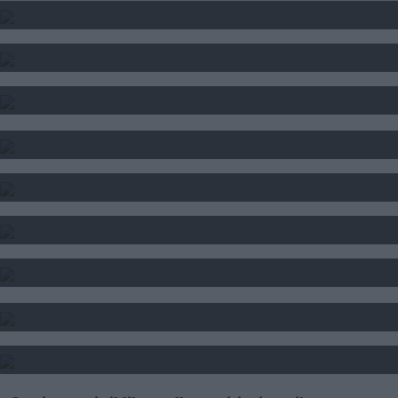
SOLE LUNA E ASCENDENTE - CALCOLO
CALCOLO DEL TEMA NATALE
INTERPRETAZIONE SOGNI
SOGNI E FORTUNA
DATA DI NASCITA E NUMERI
SEGNI DI PERSONE FAMOSE
TAROCCHI - LETTURA FUTURO
SIBILLE - LETTURA FUTURO