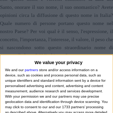
Santo, onorare il suo nome, il suo onomastico? Avete
opinioni circa la diffusione di questo nome in Italia?
Quale numero di persone portano questo nome nel
nostro Paese? Per voi qual è il senso, l'espressione, il
concetto, l'importanza, l'interesse, il valore, il peso che
si nascondono sotto questo straordinario nome di
uomo o di donna? "
Mi chiamo Sereno e sono content
We value your privacy
di avere questo nome dalla mia nascita. I miei genitori
We and our
partners
store and/or access information on a
mi hanno chiamato Serena ma non so con precisione
device, such as cookies and process personal data, such as
quando devo festeggiare il mio onomastico e cosa c'è
unique identifiers and standard information sent by a device for
personalised advertising and content, advertising and content
nascosto in questo nome proprio di persona. In
measurement, audience research and services development.
famiglia abbiamo molti parenti che si chiamano con il
With your permission we and our partners may use precise
geolocation data and identification through device scanning. You
nome Sereno o Serena e con i vari diminutivi o
may click to consent to our and our 1733 partners’ processing
abbreviazioni. Mi piacerebbe sapere, conoscere la
as described above. Alternatively you may access more detailed