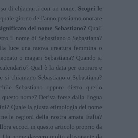
iso di chiamarti con un nome.
Scopri le
 quale giorno dell'anno possiamo onorare
 significato del nome Sebastiano?
Quali
etro il nome di Sebastiano o Sebastiana?
alla luce una nuova creatura femmina o
 neonato o magari Sebastiana? Quando si
 calendario? Qual è la data per onorare e
he si chiamano Sebastiano o Sebastiana?
hile Sebastiano oppure dietro quello
 questo nome? Deriva forse dalla lingua
gini? Quale la giusta etimologia del nome
nelle regioni della nostra amata Italia?
lora eccoci in questo articolo proprio da
. Un nome davvero molto altisonante da