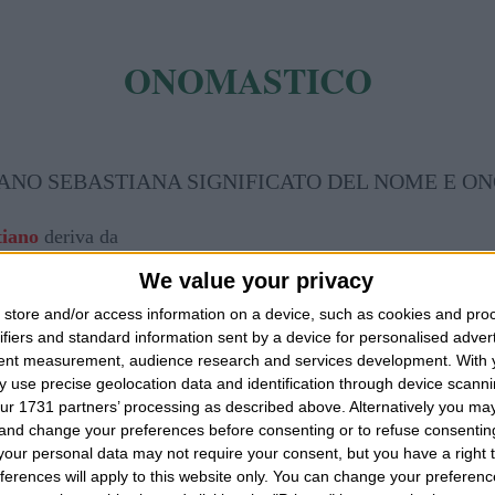
ONOMASTICO
tiano
deriva da
We value your privacy
astiano
deriva da un termine della lingua greco-bizantina
store and/or access information on a device, such as cookies and pro
i rispetto". Dunque con questo nome di faceva riferimento ad
ifiers and standard information sent by a device for personalised adver
re. Esiste il nome Sebastiano ma anche quello di Sebastiana
tent measurement, audience research and services development.
With 
ana è meno importante della forma maschile ma sappiate che es
 use precise geolocation data and identification through device scanni
ur 1731 partners’ processing as described above. Alternatively you m
ami così. In Italia raggiungiamo più o meno le 70 mila u
 and change your preferences before consenting or to refuse consentin
ia maschili che femminili. Tra queste ricordiamo ed elenchiam
our personal data may not require your consent, but you have a right t
ome sul calendario gregoriano da poter onorare ogni anno? Ce
ferences will apply to this website only. You can change your preferen