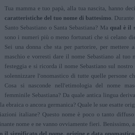
Tua mamma e tuo papà, alla tua nascita, hanno dec
caratteristiche del tuo nome di battesimo
. Durante
Santo Sebastiano o Santa Sebastiana? Ma
qual è il
sono i numeri più o meno fortunati che si celano di
Sei una donna che sta per partorire, per mettere 
maschio e vorresti dare il nome Sebastiano al tuo
festeggia e si ricorda il nome Sebastiano sul nostro
solennizzare l'onomastico di tutte quelle persone c
Cosa si nasconde nell'etimologia del nome masc
femminile Sebastiana? Da quale antica lingua deriva
lla ebraica o ancora germanica? Quale le sue esatte ori
iazioni italiane? Questo nome è poco o tanto diffuso 
inante nome e ne vanno ovviamente fieri. Benissimo, al
n il significato del nome, origine e data onomastico