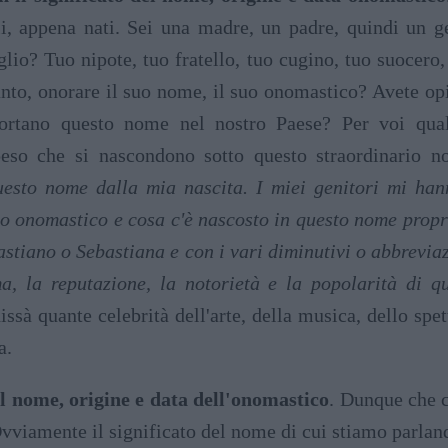
lli, appena nati. Sei una madre, un padre, quindi un g
iglio? Tuo nipote, tuo fratello, tuo cugino, tuo suocer
anto, onorare il suo nome, il suo onomastico? Avete opi
rtano questo nome nel nostro Paese? Per voi qual è
il peso che si nascondono sotto questo straordinari
uesto nome dalla mia nascita. I miei genitori mi h
io onomastico e cosa c'è nascosto in questo nome propr
stiano o Sebastiana e con i vari diminutivi o abbrevia
ma, la reputazione, la notorietà e la popolarità di 
sà quante celebrità dell'arte, della musica, dello spet
a.
el nome, origine e data dell'onomastico
. Dunque che c
 Ovviamente il significato del nome di cui stiamo parlan