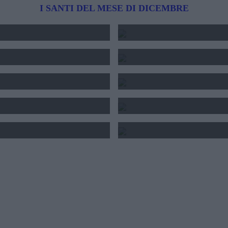
I SANTI DEL MESE DI DICEMBRE
TIMANA
BRANK
2026
GIO
GI
OR
2026
VEN
TIMANA
OR
2026
TUNA
202
INVERNO
2025 - O