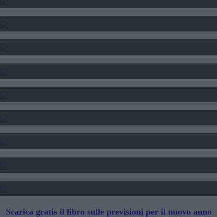
SOLE LUNA E ASCENDENTE - CALCOLO
CALCOLO DEL TEMA NATALE
INTERPRETAZIONE SOGNI
SOGNI E FORTUNA
DATA DI NASCITA E NUMERI
SEGNI DI PERSONE FAMOSE
TAROCCHI - LETTURA FUTURO
SIBILLE - LETTURA FUTURO
Scarica gratis il libro sulle previsioni per il nuovo anno