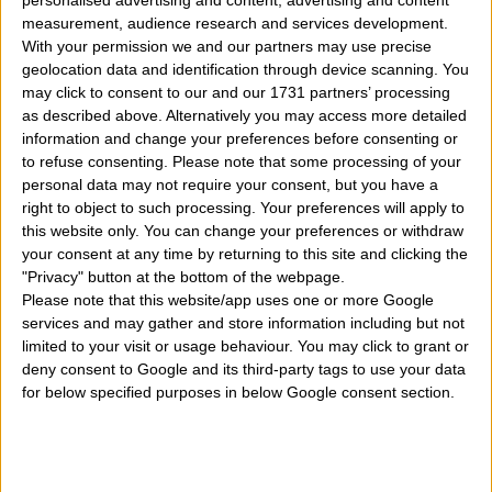
personalised advertising and content, advertising and content
measurement, audience research and services development.
significato antico ritrovo in esso. In famiglia abbiamo
With your permission we and our partners may use precise
alcune persone che portano il nome Rosalio o Rosalia
geolocation data and identification through device scanning. You
may click to consent to our and our 1731 partners’ processing
e che usano anche alcuni diminutivi o abbreviazioni.
as described above. Alternatively you may access more detailed
Sarei curioso di sapere, studiare, leggere la storia di
information and change your preferences before consenting or
to refuse consenting.
Please note that some processing of your
questo meraviglioso nominativo, la fama, la
personal data may not require your consent, but you have a
reputazione, la notorietà e la popolarità di questo
right to object to such processing. Your preferences will apply to
this website only. You can change your preferences or withdraw
termine sparso nel Mondo
". Alle vostre domande
your consent at any time by returning to this site and clicking the
precise risposte in questo articolo. Intanto una
"Privacy" button at the bottom of the webpage.
Please note that this website/app uses one or more Google
domanda? Fate mente locale e ricordate se vi vengono
services and may gather and store information including but not
in mente personaggi famosi vissuti in passato o ancora
limited to your visit or usage behaviour. You may click to grant or
deny consent to Google and its third-party tags to use your data
vivi che si sono chiamati così o ancora si chiamano.
for below specified purposes in below Google consent section.
Rosalio e Rosalia, significato del nome, origine e
data dell'onomastico
. Le curiosità sul proprio nome