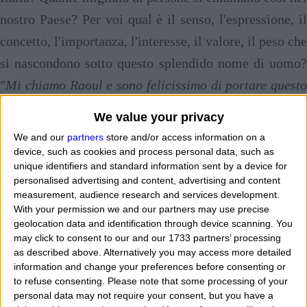
nostro Paese? Per voi qual è il senso, l'espressione, il
concetto, l'importanza, l'interesse, il valore, il peso che
si nascondono sotto questo splendido nome di uomo?
"
Mi chiamo Raoul e sono felicissimo di portare questo
nome dalla mia nascita. I miei genitori mi hanno
We value your privacy
donato l'appellativo Raoul ma non sono ancora
We and our
partners
store and/or access information on a
convinto quando festeggiare il mio onomastico e che
device, such as cookies and process personal data, such as
unique identifiers and standard information sent by a device for
significato antico ritrovo in esso. In famiglia abbiamo
personalised advertising and content, advertising and content
alcune persone che portano il nome Raoul e che usano
measurement, audience research and services development.
With your permission we and our partners may use precise
anche alcuni diminutivi o abbreviazioni. Sarei curioso
geolocation data and identification through device scanning. You
di sapere, studiare, leggere la storia di questo
may click to consent to our and our 1733 partners’ processing
as described above. Alternatively you may access more detailed
meraviglioso nominativo, la fama, la reputazione, la
information and change your preferences before consenting or
notorietà e la popolarità di questo termine sparso nel
to refuse consenting.
Please note that some processing of your
personal data may not require your consent, but you have a
Mondo
". Alle vostre domande precise risposte in