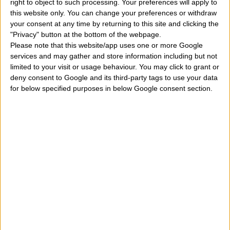
right to object to such processing. Your preferences will apply to
this website only. You can change your preferences or withdraw
questo articolo. Intanto una domanda? Fate mente
your consent at any time by returning to this site and clicking the
locale e ricordate se vi vengono in mente personaggi
"Privacy" button at the bottom of the webpage.
Please note that this website/app uses one or more Google
famosi vissuti in passato o ancora vivi che si sono
services and may gather and store information including but not
chiamati così o ancora si chiamano.
limited to your visit or usage behaviour. You may click to grant or
deny consent to Google and its third-party tags to use your data
for below specified purposes in below Google consent section.
Raoul, significato del nome, origine e data
dell'onomastico
. Le curiosità sul proprio nome sono
molte e alle persone piace conoscerle tutte, anche
quelle più improbabili, quindi prive forse di
fondamento e che magari fanno riferimento alla
mitologia, a personaggi e situazioni realmente mai
esistiti. Comunque in questo sito e in questo articolo
non trovate solamente etimologia e significato del
nome in questione ma anche molto altro.