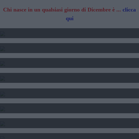
Chi nasce in un qualsiasi giorno di Dicembre è ...
clicca
qui
2025 - TRANSITO DI GIOVE
2024 2025 2025 - TRANSITO DI SATURNO
SOLE LUNA E ASCENDENTE - CALCOLO
CALCOLO DEL TEMA NATALE
INTERPRETAZIONE SOGNI
SOGNI E FORTUNA
DATA DI NASCITA E NUMERI
SEGNI DI PERSONE FAMOSE