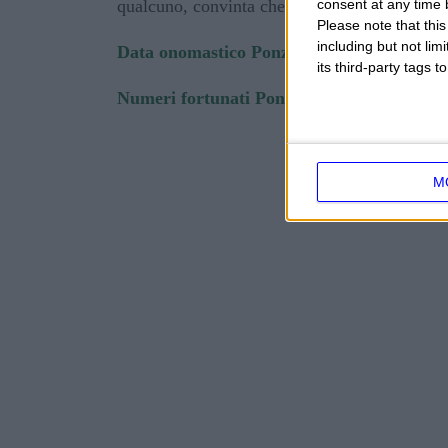
consent at any time b
qualcuno, convinta che non tutto possa essere 
Please note that thi
including but not lim
Data onomastico Ponzio:
8 Marzo - 14 Ma
its third-party tags
Numeri fortunati Ponzio:
1 - 4 - 14 - 27 - 4
M