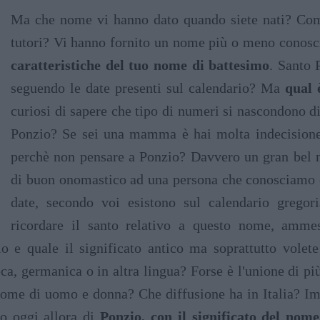
Ma che nome vi hanno dato quando siete nati? Come
tutori? Vi hanno fornito un nome più o meno conosc
caratteristiche del tuo nome di battesimo
. Santo 
seguendo le date presenti sul calendario? Ma
qual 
curiosi di sapere che tipo di numeri si nascondono di
Ponzio? Se sei una mamma è hai molta indecisione 
perchè non pensare a Ponzio? Davvero un gran bel 
di buon onomastico ad una persona che conosciamo e
date, secondo voi esistono sul calendario gregor
ricordare il santo relativo a questo nome, amme
 e quale il significato antico ma soprattutto volet
eca, germanica o in altra lingua? Forse è l'unione di p
nome di uomo e donna? Che diffusione ha in Italia? 
mo oggi allora di
Ponzio, con il significato del nom