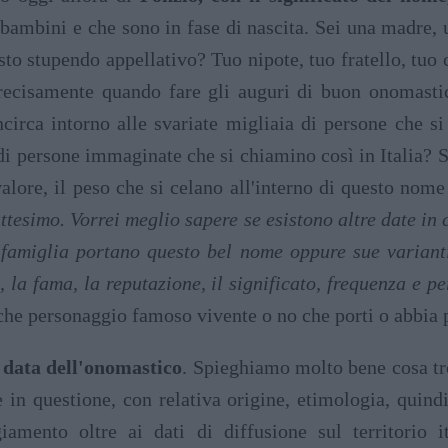
bambini e che sono in fase di nascita. Sei una madre, 
to stupendo appellativo? Tuo nipote, tuo fratello, tuo 
cisamente quando fare gli auguri di buon onomastic
ncirca intorno alle svariate migliaia di persone che s
i persone immaginate che si chiamino così in Italia? Se
l valore, il peso che si celano all'interno di questo nom
attesimo. Vorrei meglio sapere se esistono altre date in
a famiglia portano questo bel nome oppure sue varian
 la fama, la reputazione, il significato, frequenza e p
lche personaggio famoso vivente o no che porti o abbia
e data dell'onomastico
. Spieghiamo molto bene cosa tro
e in questione, con relativa origine, etimologia, quind
iamento oltre ai dati di diffusione sul territorio it