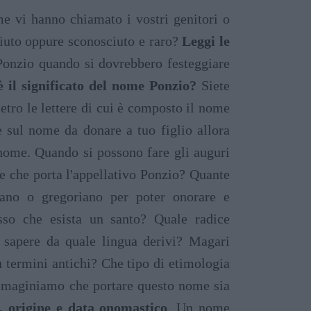
 vi hanno chiamato i vostri genitori o
iuto oppure sconosciuto e raro?
Leggi le
Ponzio quando si dovrebbero festeggiare
è il significato del nome Ponzio?
Siete
etro le lettere di cui è composto il nome
sul nome da donare a tuo figlio allora
nome. Quando si possono fare gli auguri
 che porta l'appellativo Ponzio? Quante
iano o gregoriano per poter onorare e
sso che esista un santo? Quale radice
e sapere da quale lingua derivi? Magari
iù termini antichi? Che tipo di etimologia
Immaginiamo che portare questo nome sia
e, origine e data onomastico
. Un nome