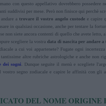
mano con questo appellativo dovrebbero possedere nel
santi suddivisi per mese. Però non finisce qui perchè scr
r andare a
trovare il vostro angelo custode
e capire q
sare in qualsiasi occasione, anche per tentare la fortu
 se non siete ancora contenti di quello che avete letto, 
ppure scegliere la vostra
data di nascita per andare a t
iacale a cui voi appartenete? Fugate ogni incertezza
tantissime altre rubriche astrologiche e anche non r
e dei sogni
. Dunque seguite il menù e scegliete l'arg
l vostro segno zodiacale e capire le affinità con gli a
FICATO DEL NOME ORIGINE