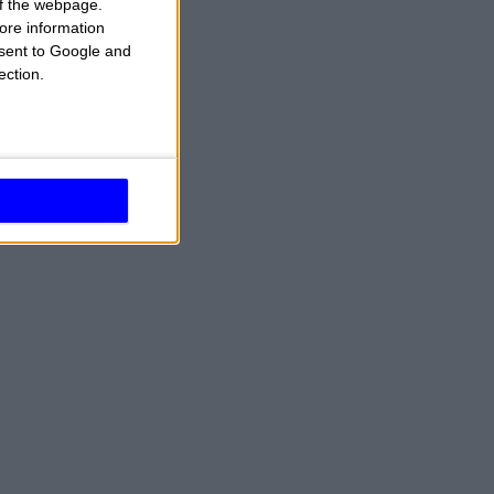
 of the webpage.
ore information
onsent to Google and
ection.