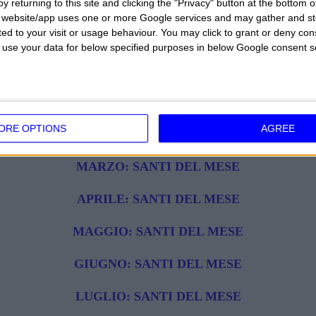
y returning to this site and clicking the "Privacy" button at the bottom
scelto da lei.
s website/app uses one or more Google services and may gather and st
ited to your visit or usage behaviour. You may click to grant or deny c
ggio
 to use your data for below specified purposes in below Google consent s
1
GENNAIO: SANTI DEL MESE
ORE OPTIONS
AGREE
FEBBRAIO: SANTI DEL MESE
MARZO: SANTI DEL MESE
APRILE: SANTI DEL MESE
MAGGIO: SANTI DEL MESE
GIUGNO: SANTI DEL MESE
LUGLIO: SANTI DEL MESE