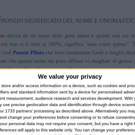
io
deriva da un nome della gens latina e quindi con cui si 
ma non si è certi al 100%, significa "nato come quinto". 
e cioè
Ponzio Pilato
che fece condannare Gesù o meglio decise
sate che questo nome sia poco diffuso vi sbagliate di grosso 
al femminile e di varianti e abbreviativi, non possiamo dire
We value your privacy
 quando poter onorare il santo relativo e se in effetti c'è u
store and/or access information on a device, such as cookies and pro
orno 8 Marzo, in ricordo appunto di San Ponzio, diacono e mar
ifiers and standard information sent by a device for personalised adver
n parente, qualcuno insomma che si chiama con questo appellat
tent measurement, audience research and services development.
With 
ssiamo a specificare alcuni lati caratteriali di coloro che p
 use precise geolocation data and identification through device scanni
ur 1733 partners’ processing as described above. Alternatively you m
, ad ogni nome i suoi pregi e difetti, le sue peculiarità. Ch
 and change your preferences before consenting or to refuse consentin
tto di teatro, di opere letterarie, commedie. Probabilmente c
our personal data may not require your consent, but you have a right t
 artista e quindi eccellente nel campo delle arti. Spesso si f
ferences will apply to this website only. You can change your preferen