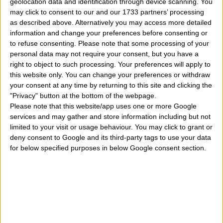
geolocation data and identification through device scanning. You
may click to consent to our and our 1733 partners’ processing
online la sua data di compleanno e quindi sapere a che
as described above. Alternatively you may access more detailed
segno dello zodiaco occidentale appartiene? Mi
information and change your preferences before consenting or
to refuse consenting.
Please note that some processing of your
aiutate a cercare sotto che segno zodiacale è nato
personal data may not require your consent, but you have a
questo cantante italiano? Ed il suo ascendente
right to object to such processing. Your preferences will apply to
this website only. You can change your preferences or withdraw
zodiacale qual è? Come posso sapere l'esatta ora di
your consent at any time by returning to this site and clicking the
nascita e data di nascita di Fedez?
" Fedez appartiene
"Privacy" button at the bottom of the webpage.
Please note that this website/app uses one or more Google
al segno ariete, toro, gemelli, cancro, leone, vergine,
services and may gather and store information including but not
bilancia, scorpione, sagittario, capricorno, acquario o
limited to your visit or usage behaviour. You may click to grant or
deny consent to Google and its third-party tags to use your data
pesci? In quale città, regione, stato è nato ed in che
for below specified purposes in below Google consent section.
giorno esattamente? Vediamo dove nasce questo
bellissimo uomo, la sua data di nascita, il suo orario di
nascita ed il suo luogo di nascita per calcolare
esattamente il suo segno zodiacale ma anche il suo
segno ascendente. Sotto trovate queste informazioni