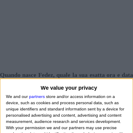
Quando nasce Fedez, quale la sua esatta ora e data
di nascita? In che giorno, mese ed anno è nato?
We value your privacy
"
Voglio sapere, voglio conoscere, calcolare, trovare il
We and our
partners
store and/or access information on a
segno zodiacale a cui appartiene il cantante di nome
device, such as cookies and process personal data, such as
unique identifiers and standard information sent by a device for
Fedez. Chi mi dice quando è nato Fedez? Qual è la sua
personalised advertising and content, advertising and content
data esatta, precisa di nascita? Chi mi suggerisce il
measurement, audience research and services development.
With your permission we and our partners may use precise
giorno, mese ed anno di nascita? Dove posso trovare