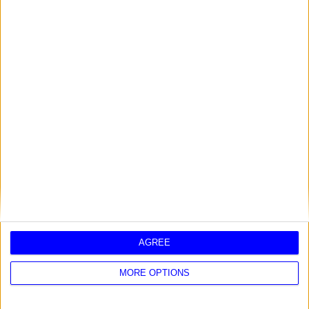
IL SUO ASCENDENTE È:
VERGINE A 28 GRADI
SCOPRI LE CARATTERISTICHE DEL SEGNO
ASCENDENTE VERGINE
IL SUO GIORNO DI NASCITA È:
DOMENICA
SCOPRI LE CARATTERISTICHE DI CHI È
NATO DI DOMENICA
IL SEGNO ZODIACALE DI PERSONE FAMOSE:
AGREE
PAOLO FOX - LA SETTIMANA
MORE OPTIONS
DAL 3 AL 9 AGOSTO 2026
BRANKO - OROSCOPO DI OGGI