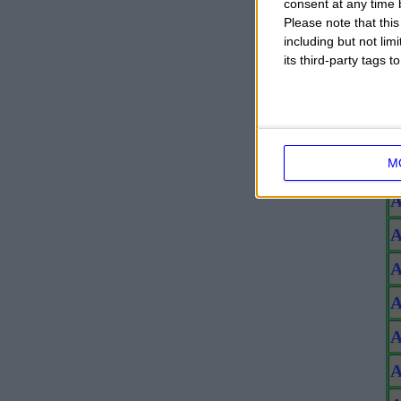
consent at any time b
Please note that thi
A
including but not lim
its third-party tags
A
A
A
M
A
A
A
A
A
A
A