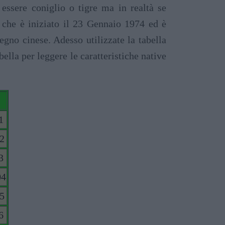
essere coniglio o tigre ma in realtà se
o che è iniziato il 23 Gennaio 1974 ed è
egno cinese. Adesso utilizzate la tabella
bella per leggere le caratteristiche native
1
02
3
04
05
6