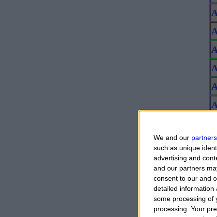
A
A
A
A
A
A
A
We and our
partners
A
such as unique ident
advertising and con
A
and our partners may
A
consent to our and o
detailed information
A
some processing of y
processing. Your pre
A