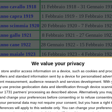
nno cavallo 1918
11 Febbraio 1918 - 31 Gennaio 19
nno capra 1919
1 Febbraio 1919 - 19 Febbraio 19
nno scimmia 1920
20 Febbraio 1920 - 7 Febbraio 19
nno gallo 1921
8 Febbraio 1921 - 27 Gennaio 192
nno cane 1922
28 Gennaio 1922 - 15 Febbraio 19
nno maiale 1923
16 Febbraio 1923 - 4 Febbraio 19
We value your privacy
nno topo 1924
5 Febbraio 1924 - 24 Gennaio 192
store and/or access information on a device, such as cookies and pro
nno bufalo 1925
25 Gennaio 1925 - 12 Febbraio 19
ifiers and standard information sent by a device for personalised adver
tent measurement, audience research and services development.
With 
nno tigre 1926
13 Febbraio 1926 - 1 Febbraio 19
 use precise geolocation data and identification through device scanni
nno coniglio 1927
2 Febbraio 1927 - 22 Gennaio 192
ur 1731 partners’ processing as described above. Alternatively you m
 and change your preferences before consenting or to refuse consentin
nno drago 1928
23 Gennaio 1928 - 9 Febbraio 192
our personal data may not require your consent, but you have a right t
ferences will apply to this website only. You can change your preferen
nno serpente 1929
10 Febbraio 1929 - 29 Gennaio 19