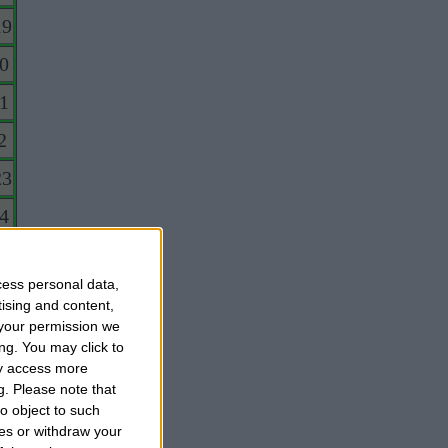
19
20
21
2
23
24
5
cess personal data,
26
tising and content,
your permission we
27
ng. You may click to
8
ay access more
g.
Please note that
9
o object to such
ces or withdraw your
30