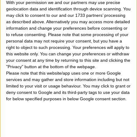
With your permission we and our partners may use precise
denaro altrui? Perchè si può sognare di scippare
geolocation data and identification through device scanning. You
qualcuno in strada come una vecchietta o magari un
may click to consent to our and our 1733 partners’ processing
as described above. Alternatively you may access more detailed
amico? Perchè si sogna di razziare, svaligiare,
information and change your preferences before consenting or
saccheggiare, ripulire, depredare, trafugare, estorcere
to refuse consenting.
Please note that some processing of your
personal data may not require your consent, but you have a
qualcosa in casa altrui oppure sul posto di lavoro o
right to object to such processing. Your preferences will apply to
ancora in una Chiesa?
E sognare di fare una rapin
this website only. You can change your preferences or withdraw
your consent at any time by returning to this site and clicking the
in banca?
Vediamo di capire questo tipo di sogni.
"Privacy" button at the bottom of the webpage.
Please note that this website/app uses one or more Google
Certamente non dovete pensare di essere dei ladri
services and may gather and store information including but not
limited to your visit or usage behaviour. You may click to grant or
quando sognate di far vostro qualcosa che non è
deny consent to Google and its third-party tags to use your data
vostro. Dietro questi sogni c'è però spesso un
for below specified purposes in below Google consent section.
messaggio non stupido, non banale ma importante.
Dovete pensare infatti che il furto commesso può far
riferimento al fatto che ci manca qualcosa nella nostra