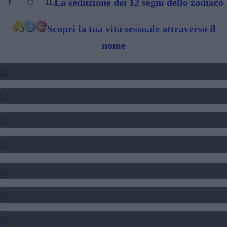
La seduzione dei 12 segni dello zodiaco
Scopri la tua vita sessuale attraverso il
nome
2025 - TRANSITO DI GIOVE
2024 2025 2025 - TRANSITO DI SATURNO
SOLE LUNA E ASCENDENTE - CALCOLO
CALCOLO DEL TEMA NATALE
INTERPRETAZIONE SOGNI
SOGNI E FORTUNA
DATA DI NASCITA E NUMERI