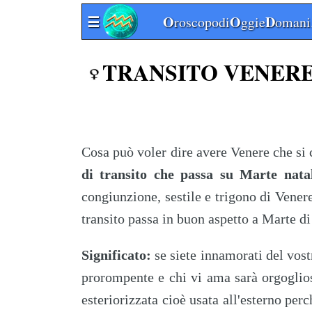
☰
O
O
D
roscopodi
ggie
omani.
TRANSITO VENERE
Cosa può voler dire avere Venere che si 
di transito che passa su Marte nata
congiunzione, sestile e trigono di Vener
transito passa in buon aspetto a Marte di
Significato:
se siete innamorati del vost
prorompente e chi vi ama sarà orgoglioso
esteriorizzata cioè usata all'esterno perc