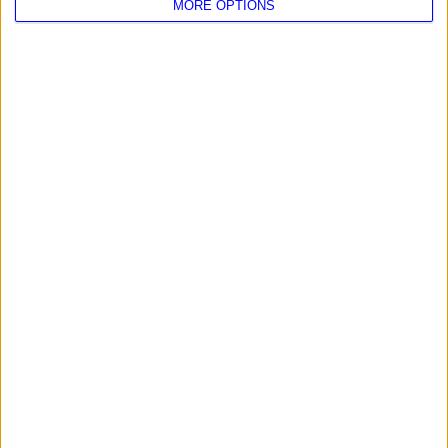
MORE OPTIONS
2025 - TRÁNSITO DE JÚPITER
2024 2025 2025 - TRÁNSITO DE SATURNO