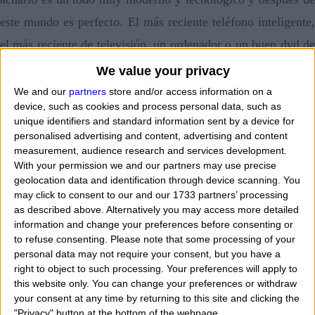
este mundo es perfecto. El más reciente teléfono inteligente,
el más reciente de televisión, un ordenador o un buen dvd de
gran alcance de ultra con una película de ciencia-ficción. Me
We value your privacy
encanta ir al pop y conciertos de rock, y luego darles un
We and our
partners
store and/or access information on a
device, such as cookies and process personal data, such as
boleto para su cantante o grupo favorito.
unique identifiers and standard information sent by a device for
personalised advertising and content, advertising and content
Los regalos ideales para mujeres acuario:
mujeres acuari
measurement, audience research and services development.
With your permission we and our partners may use precise
no le gusta vestir elegante pero deportivo y luego pensar en
geolocation data and identification through device scanning. You
ello, si usted decide hacer de ellos un regalo y ropa. No le
may click to consent to our and our 1733 partners’ processing
as described above. Alternatively you may access more detailed
gusta usar joyas, y si realmente tiene que pasar las de
information and change your preferences before consenting or
joyería. Ellos también son muy tecnológico y les encanta ir
to refuse consenting.
Please note that some processing of your
personal data may not require your consent, but you have a
al cine a ver la película de aventuras. Así que si usted no
right to object to such processing. Your preferences will apply to
puede traerlos darle una buena película en dvd o mejor una
this website only. You can change your preferences or withdraw
your consent at any time by returning to this site and clicking the
suscripción a las películas.
"Privacy" button at the bottom of the webpage.