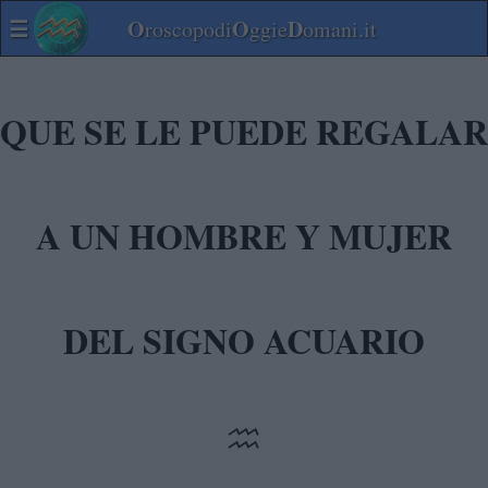
☰
O
O
D
roscopodi
ggie
omani.it
QUE SE LE PUEDE REGALAR
A UN HOMBRE Y MUJER
DEL SIGNO ACUARIO