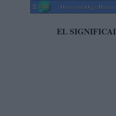
☰
O
O
D
roscopodi
ggie
omani.
EL SIGNIFICA