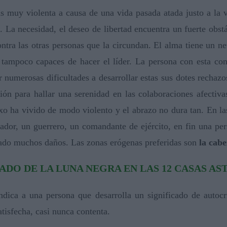
s muy violenta a causa de una vida pasada atada justo a la vi
e. La necesidad, el deseo de libertad encuentra un fuerte obst
ontra las otras personas que la circundan. El alma tiene un ne
tampoco capaces de hacer el líder. La persona con esta con
 numerosas dificultades a desarrollar estas sus dotes rechaz
ión para hallar una serenidad en las colaboraciones afectiva
exo ha vivido de modo violento y el abrazo no dura tan. En l
ctador, un guerrero, un comandante de ejército, en fin una p
eado muchos daños. Las zonas erógenas preferidas son
la cabe
CADO DE LA LUNA NEGRA EN LAS 12 CASAS A
indica a una persona que desarrolla un significado de autoc
tisfecha, casi nunca contenta.