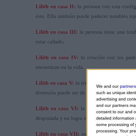
Lilith en casa II:
la persona con esta config
éste. Ella también puede padecer notables inj
Lilith en casa III:
la persona tiene una tend
estar callado.
Lilith en casa IV:
la relación con los padre
encuentran en la vida.
Lilith en casa V:
la tendencia a la traición 
We and our
partners
diversión puede ser de veras tan.
such as unique ident
advertising and con
and our partners may
Lilith en casa VI:
la rutina cotidiana se p
consent to our and o
despistada y no logra encontrar la justa conce
detailed information
some processing of y
processing. Your pre
Lilith en casa VII:
esta configuración a men