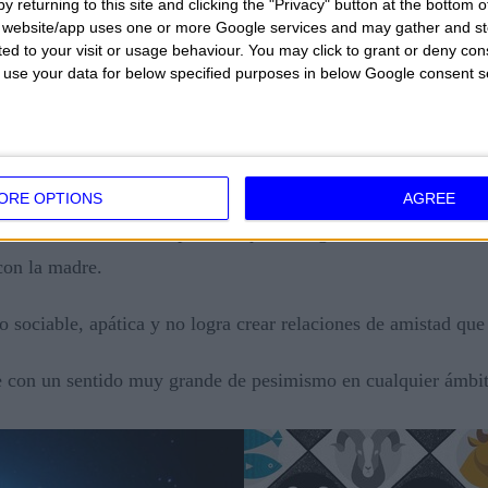
y returning to this site and clicking the "Privacy" button at the bottom
s website/app uses one or more Google services and may gather and st
ited to your visit or usage behaviour. You may click to grant or deny c
 to use your data for below specified purposes in below Google consent s
r rentas de modo no legal o bien ganas atados al mundo de
s y deseos y problemas en tratar de desarrollar fuera un hori
ORE OPTIONS
AGREE
ste Lilith indica a una persona que no logra encontrar a uno su
con la madre.
o sociable, apática y no logra crear relaciones de amistad que
 con un sentido muy grande de pesimismo en cualquier ámbit