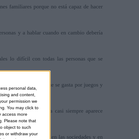
enes familiares porque no está capaz de hacer
personas y a hablar cuando en cambio debería
les lo difícil con todas las personas que se
on muchas. El dinero que se gasta por juegos y
cess personal data,
tising and content,
your permission we
ng. You may click to
 particular. La persona casi siempre aparece
ay access more
g.
Please note that
o object to such
ces or withdraw your
n todo caso problemas en las sociedades y en