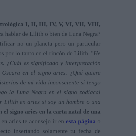
rológica I, II, III, IV, V, VI, VII, VIII,
a hablar de Lilith o bien de Luna Negra?
ificar no un planeta pero un particular
 por lo tanto en el rincón de Lilith. "
He
es. ¿Cuál es significado y interpretación
 Oscura en el signo aries. ¿Qué quiere
sterios de mi vida inconsciente si tengo
engo la Luna Negra en el signo zodiacal
r Lilith en aries si soy un hombre o una
 el signo aries en la carta natal de una
 en aries te aconsejo ir en
esta página
o
recto insertando solamente tu fecha de