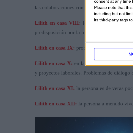
consent at any time b
las colaboraciones con otras personas.
Please note that thi
including but not lim
its third-party tags
Lilith en casa VIII:
la persona puede atrae
predisposición por la magia y el esoterismo.
Lilith en casa IX:
problemas en realizar sueño
M
Lilith en casa X:
en la casa de la profesión e
y proyectos laborales. Problemas de diálogo 
Lilith en casa XI:
la persona es de veras poc
Lilith en casa XII:
la persona a menudo vive