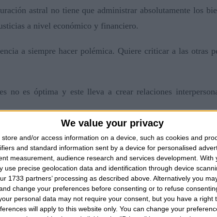
uración astral no tiene que administrar absolutamente los bi
usticias a nivel económico y financiero.
encia a siempre hacer polémica. Quiere criticar a las otras 
s no es óptima y este lleva a crear relaciones interpersona
We value your privacy
es muy elevada y también las insatisfacciones sentimentales s
store and/or access information on a device, such as cookies and pro
ifiers and standard information sent by a device for personalised adver
tent measurement, audience research and services development.
With 
 use precise geolocation data and identification through device scanni
one insoportable y se vive cada día con un sufrimiento muy
ur 1733 partners’ processing as described above. Alternatively you m
ntración.
 and change your preferences before consenting or to refuse consentin
our personal data may not require your consent, but you have a right t
ferences will apply to this website only. You can change your preferen
udo hace presagiar una rotura matrimonial, un divorcio y e