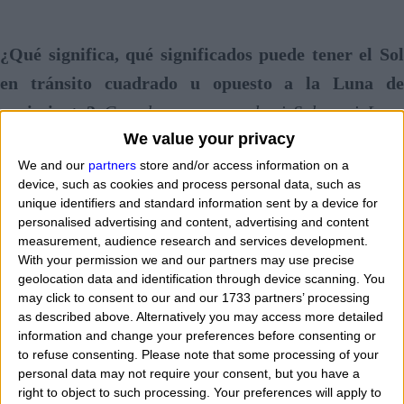
¿Qué significa, qué significados puede tener el Sol
en tránsito cuadrado u opuesto a la Luna de
nacimiento?
Cuando me opuse el mi Sol a mi Lun
We value your privacy
natal lo enfrento?
Eso significa que tiene el Sol en ma
We and our
partners
store and/or access information on a
aspecto a mi Luna natal? Vamos a entender qué
device, such as cookies and process personal data, such as
mecanismos pueden ponerse en marcha con un aspecto
unique identifiers and standard information sent by a device for
personalised advertising and content, advertising and content
de género que aún pertenece a aquellos aspectos
measurement, audience research and services development.
realmente muy ligero y no ir más allá de un día. El
With your permission we and our partners may use precise
geolocation data and identification through device scanning. You
malestar que este aspecto puede indicar que incluso
may click to consent to our and our 1733 partners’ processing
puede durar sólo unas pocas horas si no está
as described above. Alternatively you may access more detailed
information and change your preferences before consenting or
respaldada por otros aspectos no favorables. Así que,
to refuse consenting.
Please note that some processing of your
¿qué significa, qué interpretación para dar a los
personal data may not require your consent, but you have a
right to object to such processing. Your preferences will apply to
tránsitos de Sun en la oposición (180 grados) o