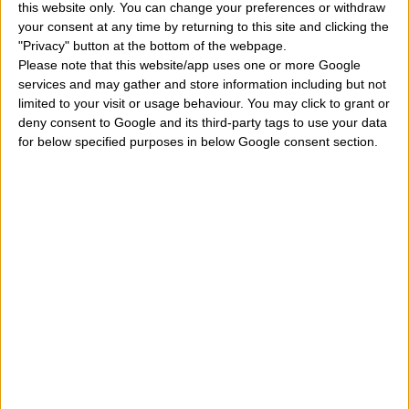
this website only. You can change your preferences or withdraw
cuadratura (90º) a nuestra Luna de nacimiento
your consent at any time by returning to this site and clicking the
"Privacy" button at the bottom of the webpage.
presentes en una casa astrológica particular?
Please note that this website/app uses one or more Google
services and may gather and store information including but not
Significado:
aquí somos testigos de un choque entre
limited to your visit or usage behaviour. You may click to grant or
deny consent to Google and its third-party tags to use your data
consciente e inconsciente. Básicamente en estas pocas horas
for below specified purposes in below Google consent section.
que podríamos queremos hacer algo, pero en realidad
internamente no es lo que queremos. Nos sentimos fuera de
fase, no en sintonía con nosotros mismos. Incluso los sueños
podrían sufrir este tránsito y tomar una enfermedad leve.
Algunas perturbaciones como un ligero dolor de cabeza, en
el intestino, pero también un poco de fatiga, acompaña estas
pocas horas.
Vamos a entender la importancia del tránsito del Sol