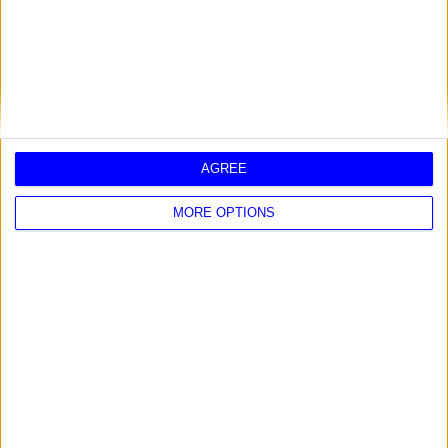
2024 2025 - HORÓSCOPO INVIERNO
AGREE
MORE OPTIONS
2025 - HORÓSCOPO AÑO NUEVO