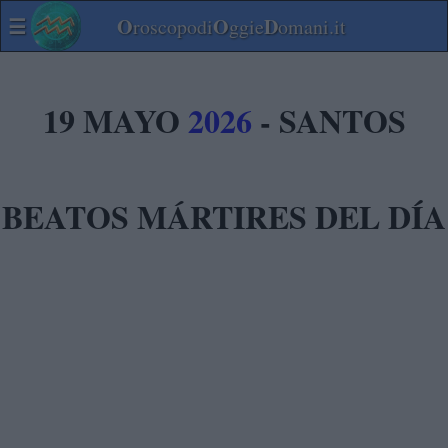
☰
O
O
D
roscopodi
ggie
omani.it
19 MAYO
2026
- SANTOS
BEATOS MÁRTIRES DEL DÍA