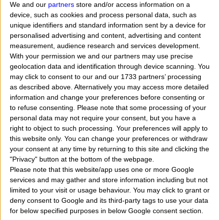
We and our
partners
store and/or access information on a
device, such as cookies and process personal data, such as
03 Mayo
Felipe, Santiago, Viola
unique identifiers and standard information sent by a device for
04 Mayo
Floriano
personalised advertising and content, advertising and content
measurement, audience research and services development.
05 Mayo
Míximo, Amador
With your permission we and our partners may use precise
geolocation data and identification through device scanning. You
06 Mayo
Heliodoro
may click to consent to our and our 1733 partners’ processing
as described above. Alternatively you may access more detailed
07 Mayo
Augusto, Juvenal
information and change your preferences before consenting or
to refuse consenting.
Please note that some processing of your
08 Mayo
Eladio, Victor
personal data may not require your consent, but you have a
09 Mayo
Gregorio
right to object to such processing. Your preferences will apply to
this website only. You can change your preferences or withdraw
10 Mayo
Juan
your consent at any time by returning to this site and clicking the
"Privacy" button at the bottom of the webpage.
11 Mayo
Poncio, Amparo, Anastasio, Andrea
Please note that this website/app uses one or more Google
services and may gather and store information including but not
12 Mayo
Nereo, Aquiles, Pancracio
limited to your visit or usage behaviour. You may click to grant or
deny consent to Google and its third-party tags to use your data
13 Mayo
Fítima
for below specified purposes in below Google consent section.