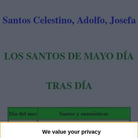
Santos Celestino, Adolfo, Josefa
LOS SANTOS DE MAYO DÍA
TRAS DÍA
Día del mes
Santos y onomísticos
01 Mayo
José Obrero, Berta, Ascensión
We value your privacy
02 Mayo
Atanasio, Araceli, Raquel