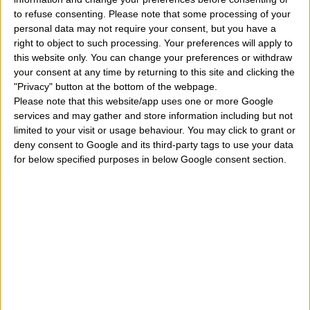
Abramo
Ottobre
to refuse consenting.
Please note that some processing of your
personal data may not require your consent, but you have a
10
right to object to such processing. Your preferences will apply to
Alderico, Dana
this website only. You can change your preferences or withdraw
Ottobre
your consent at any time by returning to this site and clicking the
"Privacy" button at the bottom of the webpage.
11
Emanuela, Folco, Placido
Please note that this website/app uses one or more Google
Ottobre
services and may gather and store information including but not
limited to your visit or usage behaviour. You may click to grant or
12
deny consent to Google and its third-party tags to use your data
Amico, Amone, Serafino
Ottobre
for below specified purposes in below Google consent section.
13
Edoardo
Ottobre
14
Callisto, Fortunata, Guendalina
Ottobre
15
Edda, Ruggero, Teresa
Ottobre