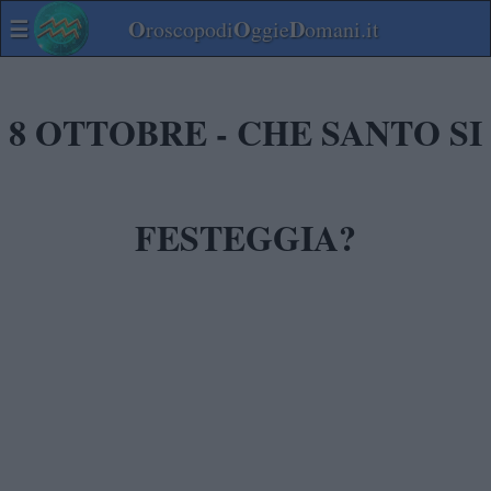
☰
O
O
D
roscopodi
ggie
omani.it
8 OTTOBRE - CHE SANTO SI
FESTEGGIA?