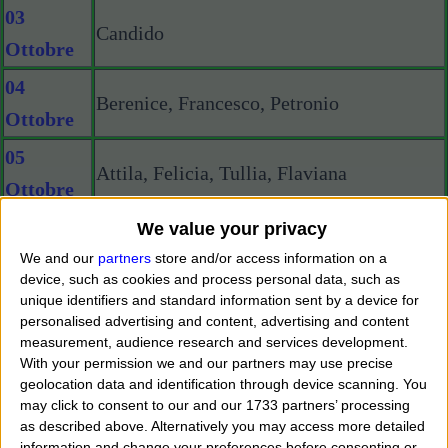
03
Candido
Ottobre
04
Berenice, Francesco, Petronio
Ottobre
05
Attila, Felicia, Tullia, Flaviana
Ottobre
06
We value your privacy
Alberta, Bruno
Ottobre
We and our
partners
store and/or access information on a
device, such as cookies and process personal data, such as
07
unique identifiers and standard information sent by a device for
Adelchi, Bacco, Adalgiso, Rosario, Adelca
personalised advertising and content, advertising and content
Ottobre
measurement, audience research and services development.
With your permission we and our partners may use precise
08
Ivano, Onesta, Porzia, Taide, Lorenza
geolocation data and identification through device scanning. You
Ottobre
may click to consent to our and our 1733 partners’ processing
as described above. Alternatively you may access more detailed
09
information and change your preferences before consenting or