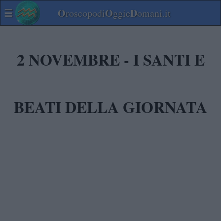
☰
O
O
D
roscopodi
ggie
omani.it
2 NOVEMBRE - I SANTI E
BEATI DELLA GIORNATA