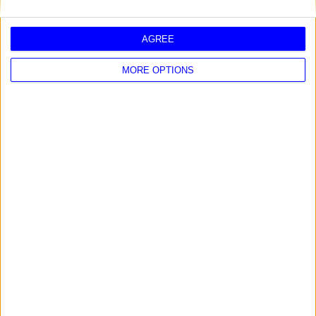
AGREE
MORE OPTIONS
2024 - OROSCOPO ESTATE
2024 2025 - OROSCOPO INVERNO