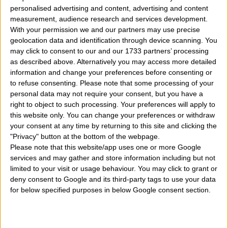
personalised advertising and content, advertising and content
10 Novembre
Fiorenza, Leone, Ninfa
measurement, audience research and services development.
With your permission we and our partners may use precise
11 Novembre
Martino
geolocation data and identification through device scanning. You
12 Novembre
Aurelio, Diego, Renato
may click to consent to our and our 1733 partners’ processing
as described above. Alternatively you may access more detailed
13 Novembre
Agostina
information and change your preferences before consenting or
to refuse consenting.
Please note that some processing of your
14 Novembre
Venerando, Filomeno
personal data may not require your consent, but you have a
right to object to such processing. Your preferences will apply to
15 Novembre
Alberto, Arturo, Enea, Leopoldo
this website only. You can change your preferences or withdraw
your consent at any time by returning to this site and clicking the
16 Novembre
Geltrude, Elpidio
"Privacy" button at the bottom of the webpage.
Please note that this website/app uses one or more Google
17 Novembre
Eugenio
services and may gather and store information including but not
18 Novembre
Noè, Alda, Frediano
limited to your visit or usage behaviour. You may click to grant or
deny consent to Google and its third-party tags to use your data
19 Novembre
Fausto
for below specified purposes in below Google consent section.
20 Novembre
Benigno, Edmondo, Ottavio
21 Novembre
Celso