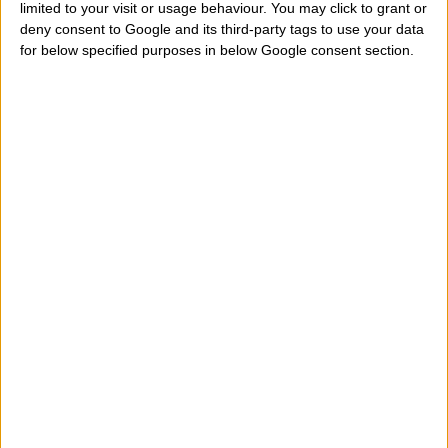
limited to your visit or usage behaviour. You may click to grant or
11 Marzo
Ramiro, Costantino
deny consent to Google and its third-party tags to use your data
for below specified purposes in below Google consent section.
12 Marzo
Aureliano
Eufrasia, Fedele, Letizia, Rodrigo,
13 Marzo
Salomone
14 Marzo
Matilde
15 Marzo
Lucrezia, Tranquillo, Zaccaria, Luisa
Abramio, Agapito, Eriberto, Tatiano,
16 Marzo
Natale
17 Marzo
Patrizio
18 Marzo
Salvatore, Christian
19 Marzo
Giuseppe, Quinto, Quintiliano, Sibilla
20 Marzo
Alessandra, Claudia