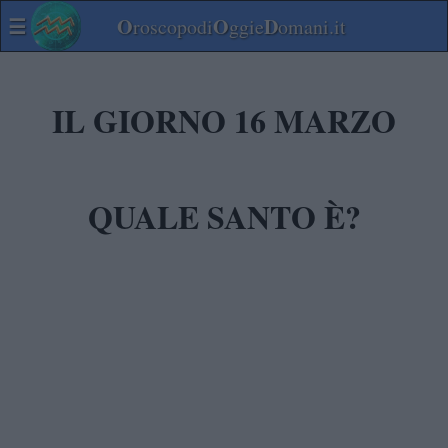
☰
O
O
D
roscopodi
ggie
omani.it
IL GIORNO 16 MARZO
QUALE SANTO È?