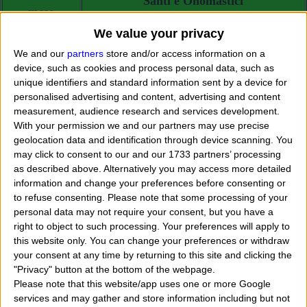
Santi e Onomastici
mese
We value your privacy
01 Marzo
Silvio, Albino
We and our
partners
store and/or access information on a
02 Marzo
Delinda, Ulrico, Gennara
device, such as cookies and process personal data, such as
unique identifiers and standard information sent by a device for
Camelia, Cunegonda, Innocenzo,
personalised advertising and content, advertising and content
03 Marzo
Tiziano
measurement, audience research and services development.
With your permission we and our partners may use precise
04 Marzo
Nestore, Lucio, Casimiro
geolocation data and identification through device scanning. You
may click to consent to our and our 1733 partners’ processing
05 Marzo
Adriano
as described above. Alternatively you may access more detailed
information and change your preferences before consenting or
06 Marzo
Ezio
to refuse consenting.
Please note that some processing of your
personal data may not require your consent, but you have a
07 Marzo
Perpetua
right to object to such processing. Your preferences will apply to
08 Marzo
Beata
this website only. You can change your preferences or withdraw
your consent at any time by returning to this site and clicking the
09 Marzo
Francesca, Paciano
"Privacy" button at the bottom of the webpage.
Please note that this website/app uses one or more Google
10 Marzo
Crescente, Gaio
services and may gather and store information including but not