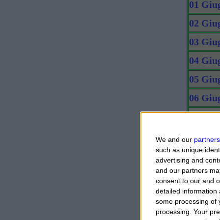
01 Giu
02 Giu
03 Giu
04 Giu
05 Giu
06 Giu
07 Giu
08 Giu
We and our
partners
such as unique ident
09 Giu
advertising and con
and our partners may
10 Giu
consent to our and o
11 Giu
detailed information
some processing of y
12 Giu
processing. Your pre