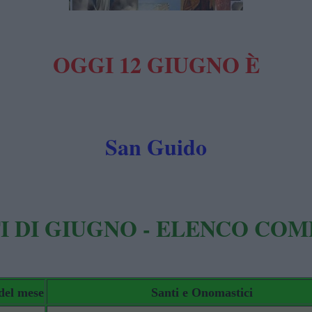
OGGI 12 GIUGNO È
San Guido
TI DI GIUGNO - ELENCO CO
del mese
Santi e Onomastici