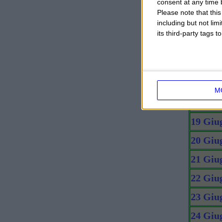
consent at any time b
13 Giu
Please note that thi
including but not lim
14 Giu
its third-party tags
15 Giu
16 Giu
17 Giu
M
18 Giu
19 Giu
20 Giu
21 Giu
22 Giu
23 Giu
24 Giu