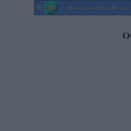
☰
O
O
D
roscopodi
ggie
omani.
O