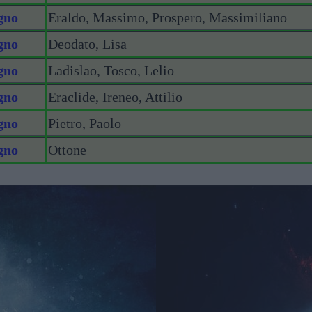
gno
Eraldo, Massimo, Prospero, Massimiliano
gno
Deodato, Lisa
gno
Ladislao, Tosco, Lelio
gno
Eraclide, Ireneo, Attilio
gno
Pietro, Paolo
gno
Ottone