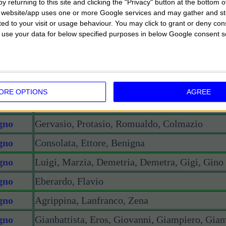
y returning to this site and clicking the "Privacy" button at the bottom
gno
Antonio, Antonella, Anthony
s website/app uses one or more Google services and may gather and st
ited to your visit or usage behaviour. You may click to grant or deny c
gno
Rosmunda, Valerio
 to use your data for below specified purposes in below Google consent s
gno
Germana, Tristano, Vito, Enrica
gno
Ferruccio, Giuditta
gno
Adolfo, Geremia, Manuele
ORE OPTIONS
AGREE
gno
Calogero, Marina, Medardo, Osanna
gno
Gervasio, Protasio, Romualdo, Colmazio
gno
Consolata, Ettore, Benigna
gno
Luigi, Marzia, Demetria, Demetra, Gigi, Gino
gno
Eberardo, Flavio
gno
Agrippina, Lanfranco, Zena
gno
Gianbattista, Eros, Giovanni, Giampiero, Giam