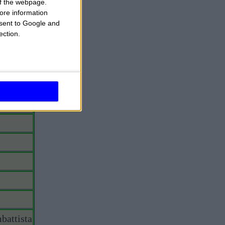
 of the webpage.
ore information
onsent to Google and
ection.
battista