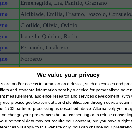
gno
Ermenegilda, Lia, Panfilo, Graziano
gno
Alcibiade, Emilia, Erasmo, Foscolo, Consuelo
gno
Clotilde, Olivia, Ovidio
gno
Isabella, Quirino, Rutilo
gno
Fernando, Gualtiero
gno
Norberto
gno
Landolfo
We value your privacy
gno
Dolcelino
store and/or access information on a device, such as cookies and pro
ifiers and standard information sent by a device for personalised adver
gno
Efrem, Primo
tent measurement, audience research and services development.
With 
 use precise geolocation data and identification through device scanni
gno
Diana, Ghita, Onofrio
ur 1733 partners’ processing as described above. Alternatively you m
gno
Barnaba, Fermo
 and change your preferences before consenting or to refuse consentin
our personal data may not require your consent, but you have a right t
gno
Guido
ferences will apply to this website only. You can change your preferen