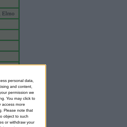
, Elmo
cess personal data,
tising and content,
your permission we
ng. You may click to
ay access more
g.
Please note that
o object to such
ces or withdraw your