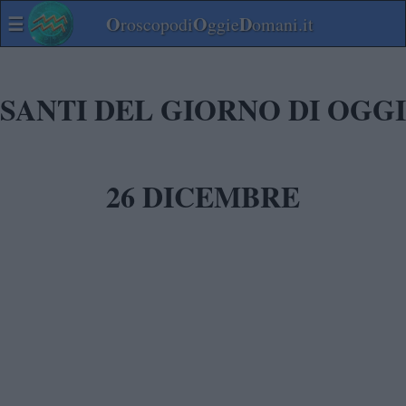
☰
O
O
D
roscopodi
ggie
omani.it
SANTI DEL GIORNO DI OGGI
26 DICEMBRE