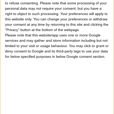
to refuse consenting.
Please note that some processing of your
10
personal data may not require your consent, but you have a
Amanzio, Boris, Loredana, Nazzareno
right to object to such processing. Your preferences will apply to
Dicembre
this website only. You can change your preferences or withdraw
11
your consent at any time by returning to this site and clicking the
Damaso
"Privacy" button at the bottom of the webpage.
Dicembre
Please note that this website/app uses one or more Google
services and may gather and store information including but not
12
Lena, Rosalinda
limited to your visit or usage behaviour. You may click to grant or
Dicembre
deny consent to Google and its third-party tags to use your data
for below specified purposes in below Google consent section.
13
Antioco, Lucia, Oreste
Dicembre
14
Pompeo
Dicembre
15
Cristiana, Noemi, Naomi, Crocefisso
Dicembre
16