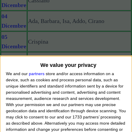
Cassiano
Dicembre
04
Ada, Barbara, Isa, Addo, Cirano
Dicembre
05
Crispina
Dicembre
06
Angelica, Nicola, Terzo, Fortunato,
We value your privacy
Dicembre
Emiliano
We and our
partners
store and/or access information on a
07
device, such as cookies and process personal data, such as
Ambrogio
unique identifiers and standard information sent by a device for
Dicembre
personalised advertising and content, advertising and content
08
measurement, audience research and services development.
Concetta, Immacolata, Conchita
With your permission we and our partners may use precise
Dicembre
geolocation data and identification through device scanning. You
may click to consent to our and our 1733 partners’ processing
09
Amleto, Cesare, Siro, Sirio
as described above. Alternatively you may access more detailed
Dicembre
information and change your preferences before consenting or