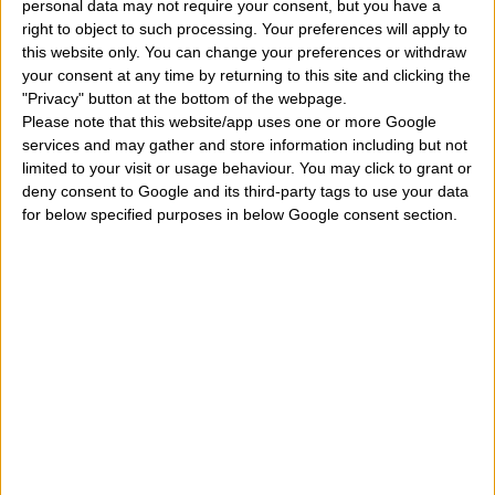
SIGNO ASCENDENTE CÁNCER
personal data may not require your consent, but you have a
right to object to such processing. Your preferences will apply to
this website only. You can change your preferences or withdraw
SU DÍA DE NACIMIENTO ES:
MARTES
your consent at any time by returning to this site and clicking the
"Privacy" button at the bottom of the webpage.
DESCUBRIR LAS CARACTERÍSTICAS DE QUE
Please note that this website/app uses one or more Google
services and may gather and store information including but not
NACIÓ DE MARTES
limited to your visit or usage behaviour. You may click to grant or
deny consent to Google and its third-party tags to use your data
EL SIGNO ZODIACAL DE FAMOSOS
for below specified purposes in below Google consent section.
PERSONAJES: