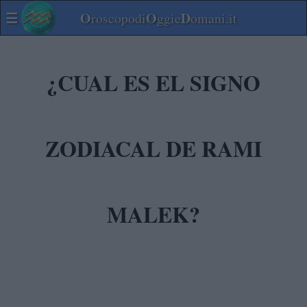
☰
O
O
D
roscopodi
ggie
omani.it
¿CUAL ES EL SIGNO
ZODIACAL DE RAMI
MALEK?