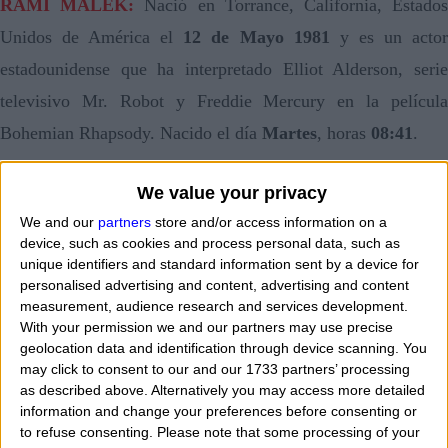
RAMI MALEK:
Nació en Torrance, California, Estado
Unidos de América el
12 de Mayo 1981
y es un acto
estadounidense que ha interpretado Elliot Alderson, serie
televisivo Mr. Robot y Freddie Mercury en la película
Bohemian Rhapsody. Nacido el día
Martes
, horas
08:41
.
SU SIGNO ZODIACAL ES:
TAURO A 22 GRADOS
We value your privacy
We and our
partners
store and/or access information on a
DESCUBRIR LAS CARACTERÍSTICAS DE
device, such as cookies and process personal data, such as
unique identifiers and standard information sent by a device for
TAURO
personalised advertising and content, advertising and content
measurement, audience research and services development.
DESCUBRIR LAS AFINIDAD DE TAURO
With your permission we and our partners may use precise
geolocation data and identification through device scanning. You
may click to consent to our and our 1733 partners’ processing
SU ASCENDENTE ES:
CÁNCER A 04 GRADOS
as described above. Alternatively you may access more detailed
information and change your preferences before consenting or
DESCUBRIR LAS CARACTERÍSTICAS DEL
to refuse consenting.
Please note that some processing of your