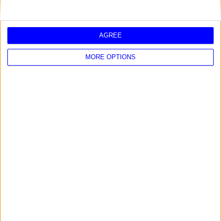
AGREE
MORE OPTIONS
HORÓSCOPO DE MAÑANA
SÁBADO 8 AGOSTO 2026