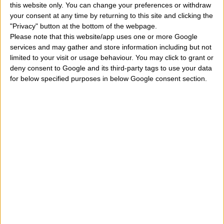
this website only. You can change your preferences or withdraw
su nacimiento para calcular con precisión su signo
your consent at any time by returning to this site and clicking the
"Privacy" button at the bottom of the webpage.
zodiacal pero su signo ascendente. A continuación
Please note that this website/app uses one or more Google
puede encontrar esta información con el enlace al
services and may gather and store information including but not
limited to your visit or usage behaviour. You may click to grant or
significado de su signo solar y signo ascendente de su
deny consent to Google and its third-party tags to use your data
manera de entender un poco su carácter.
for below specified purposes in below Google consent section.
COMMON:
Nació en Chicago, Illinois, Estados Unidos de
América el
13 de Marzo 1972
y es un rapper, actor 
activista estadounidense. Nacido el día
Lunes
, horas
22:15
.
SU SIGNO ZODIACAL ES:
PISCIS A 24 GRADOS
DESCUBRIR LAS CARACTERÍSTICAS DE