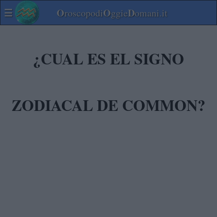
☰
O
O
D
roscopodi
ggie
omani.it
¿CUAL ES EL SIGNO
ZODIACAL DE COMMON?