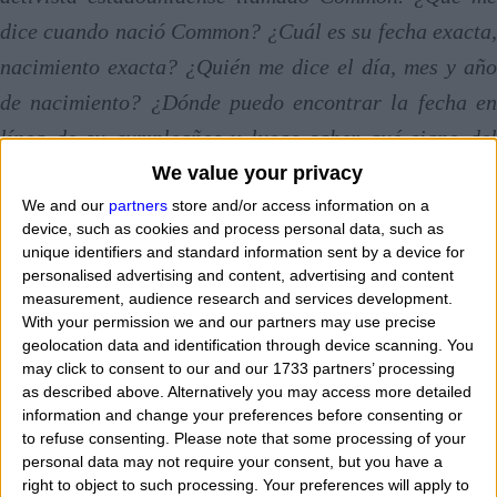
dice cuando nació Common? ¿Cuál es su fecha exacta,
nacimiento exacta? ¿Quién me dice el día, mes y año
de nacimiento? ¿Dónde puedo encontrar la fecha en
línea de su cumpleaños y luego saber qué signo del
zodiaco occidental pertenece? Ayúdame a mirar bajo
We value your privacy
ese signo del zodiaco ha nacido esta persona
We and our
partners
store and/or access information on a
device, such as cookies and process personal data, such as
importante. ¿Y su ascendente del zodiaco qué es?
unique identifiers and standard information sent by a device for
personalised advertising and content, advertising and content
¿Cómo puedo saber la hora exacta de nacimiento y
measurement, audience research and services development.
fecha de nacimiento de Common?
" Common pertenec
With your permission we and our partners may use precise
geolocation data and identification through device scanning. You
al signo de aries, tauro, géminis, cáncer, leo, virgo,
may click to consent to our and our 1733 partners’ processing
libra, escorpio, sagitario, capricornio, acuario o piscis?
as described above. Alternatively you may access more detailed
information and change your preferences before consenting or
¿En qué ciudad, región, estado nace y en qué día
to refuse consenting.
Please note that some processing of your
exactamente? Vamos a ver donde nació este actor, su
personal data may not require your consent, but you have a
right to object to such processing. Your preferences will apply to
fecha de nacimiento, su hora de nacimiento y lugar de