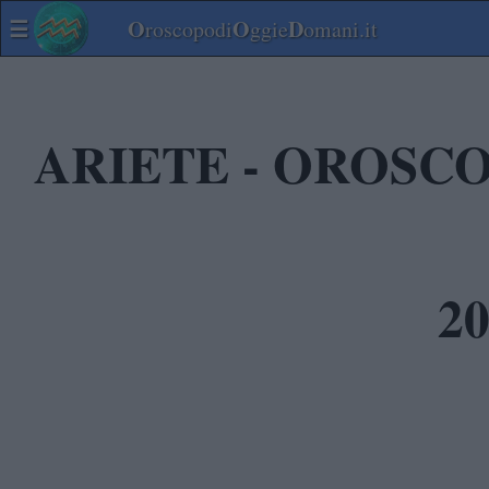
☰
O
O
D
roscopodi
ggie
omani.it
ARIETE - OROSCO
2