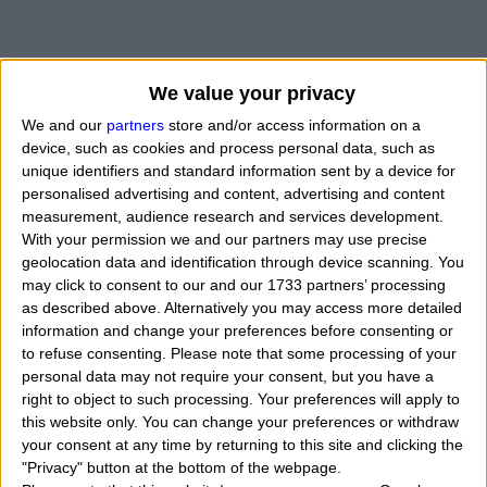
"
Quiero saber el tiempo del año nuevo 2025 para mi
We value your privacy
sol signo del zodiaco? ¿Cómo hago? ¿Dónde puedo
We and our
partners
store and/or access information on a
encontrar los mejores pronósticos del horóscopo y más
device, such as cookies and process personal data, such as
exacto y preciso para mi signo? El mejor horóscopo
unique identifiers and standard information sent by a device for
personalised advertising and content, advertising and content
del mundo para el 2025 de internet, en el web?
" En e
measurement, audience research and services development.
sitio
Oroscopodioggiedomani.it
se puede leer
With your permission we and our partners may use precise
geolocation data and identification through device scanning. You
horóscopos y predicciones para el nuevo año 2025
may click to consent to our and our 1733 partners’ processing
para todos los signos del zodiaco: Aries, Tauro,
as described above. Alternatively you may access more detailed
information and change your preferences before consenting or
Géminis, Cáncer, Leo, Virgo, Libra, Escorpio,
to refuse consenting.
Please note that some processing of your
Sagitario, Capricornio, Acuario, Piscis y para las
personal data may not require your consent, but you have a
right to object to such processing. Your preferences will apply to
áreas de trabajo, dinero, amor, sentimientos y
this website only. You can change your preferences or withdraw
afectos, suerte, salud, etc...
También se puede
your consent at any time by returning to this site and clicking the
"Privacy" button at the bottom of the webpage.
escuchar a las previsiones para cada signo del zodiaco