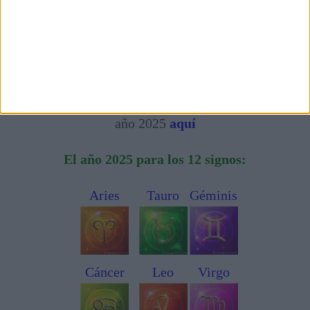
2024 2025 2025 - TRÁNSITO DE SATURNO
Descarga gratis el libro de las previsiones por el nuevo
año 2025
aquí
El año 2025 para los 12 signos:
Aries
Tauro
Géminis
Cáncer
Leo
Virgo