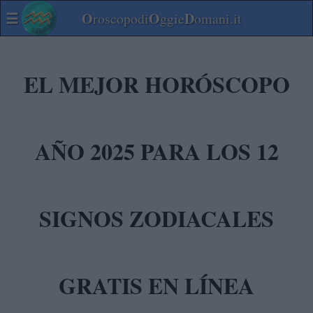
☰
O
O
D
roscopodi
ggie
omani.it
EL MEJOR HORÓSCOPO
AÑO 2025 PARA LOS 12
SIGNOS ZODIACALES
GRATIS EN LÍNEA