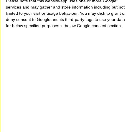
Please note that this website/app uses one or more Google
services and may gather and store information including but not
en formato
audio video
si quieres. Las mejores
limited to your visit or usage behaviour. You may click to grant or
estimaciones de los 12 signos están aquí.
deny consent to Google and its third-party tags to use your data
for below specified purposes in below Google consent section.
Elige tu signo del zodiaco a continuación para leer
las
mejores predicciones generalizadas para el año
2025 de los 12 signos del zodiaco
. Se dividen por e
amor, el trabajo, la suerte y la forma. Se hacen
teniendo en cuenta, sobre todo, de las etapas y
aspectos de los planetas como semi-lentes
Júpiter
Saturno
mientras que los lentes como
Urano
,
Plutón
Neptuno
, considera más generacional, están excluidos.
El primero será proporcionar huella genérico para el
período comprendido entre Enero y Diciembre 2025
estableciendo cuáles serán las principales novedades