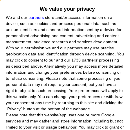
17, 18, 19, 20, 21, 22, 23, 24, 25, 26, 27, 28, 29, 30, 31,
We value your privacy
32, 33, 34, 35, 36, 37, 38, 39, 40, 41, 42, 43, 44, 45, 46,
We and our
partners
store and/or access information on a
device, such as cookies and process personal data, such as
47, 48, 49, 50, 51, 52, 53, 54, 55, 56, 57, 58, 59, 60, 61,
unique identifiers and standard information sent by a device for
62, 63, 64, 65, 66, 67, 68, 69, 70, 71, 72, 73, 74, 75, 76,
personalised advertising and content, advertising and content
measurement, audience research and services development.
77, 78, 79, 80, 81, 82, 83, 84, 85, 86, 87, 88, 89, 90
. M
With your permission we and our partners may use precise
ora cerchiamo di comprendere in modo esatto come
geolocation data and identification through device scanning. You
may click to consent to our and our 1733 partners’ processing
funziona questo calcolatore e quali tipi di dati
as described above. Alternatively you may access more detailed
dobbiamo inserire per tirare fuori i numeri che sono
information and change your preferences before consenting or
to refuse consenting.
Please note that some processing of your
assolutamente personali e collegati con la giusta data
personal data may not require your consent, but you have a
right to object to such processing. Your preferences will apply to
di nascita.
this website only. You can change your preferences or withdraw
your consent at any time by returning to this site and clicking the
Molte persone desiderano risolvere i loro personali
"Privacy" button at the bottom of the webpage.
Please note that this website/app uses one or more Google
problemi economici, familiari, cercando una vincita
services and may gather and store information including but not
consistente di denaro ma ovviamente questo non è
limited to your visit or usage behaviour. You may click to grant or