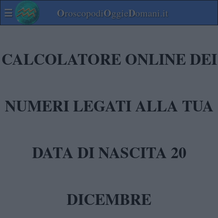
☰
O
O
D
roscopodi
ggie
omani.it
CALCOLATORE ONLINE DEI
NUMERI LEGATI ALLA TUA
DATA DI NASCITA 20
DICEMBRE