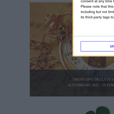
consent at any time b
Please note that thi
including but not lim
its third-party tags
M
OROSCOPO DELLA SE
10 FEBBRAIO 2025 - 16 FE