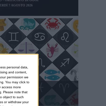
 - OROSCOPO DI OGGI
ERDÌ 7 AGOSTO 2026
cess personal data,
tising and content,
your permission we
ng. You may click to
ay access more
SCOPO DI DOMANI
g.
Please note that
ATO 8 AGOSTO 2026
o object to such
ces or withdraw your