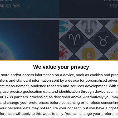
TIMANA
BRANKO
BBRAIO 2025
VEN
We value your privacy
store and/or access information on a device, such as cookies and pro
ifiers and standard information sent by a device for personalised adver
tent measurement, audience research and services development.
With 
 use precise geolocation data and identification through device scanni
ur 1733 partners’ processing as described above. Alternatively you m
GI
ORO
 and change your preferences before consenting or to refuse consentin
2026
SAB
our personal data may not require your consent, but you have a right t
ferences will apply to this website only. You can change your preferen