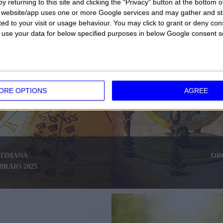
y returning to this site and clicking the "Privacy" button at the bottom
s website/app uses one or more Google services and may gather and st
ited to your visit or usage behaviour. You may click to grant or deny c
 to use your data for below specified purposes in below Google consent s
ORE OPTIONS
AGREE
TTIMANA
OR
BBRAIO 2025