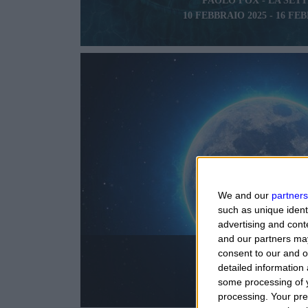
PAOLO FOX - LA SET
10 FEBBRAIO 2025 - 16 FE
We and our
partners
such as unique ident
advertising and con
and our partners may
consent to our and o
OROSCOPO DI OG
detailed information
VENERDÌ 7 AGOSTO 
some processing of y
processing. Your pre