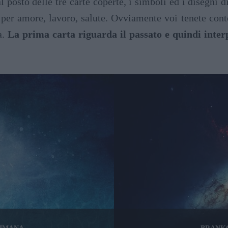
 posto delle tre carte coperte, i simboli ed i disegni d
 per amore, lavoro, salute. Ovviamente voi tenete conto
a.
La prima carta riguarda il passato e quindi interpr