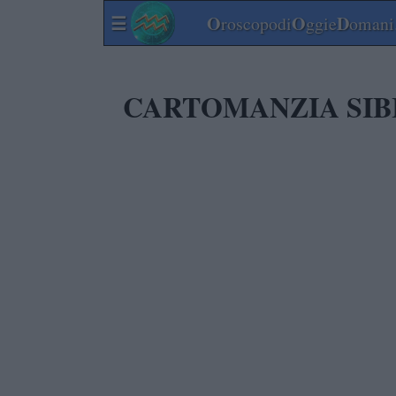
☰
O
O
D
roscopodi
ggie
omani.
CARTOMANZIA SIB