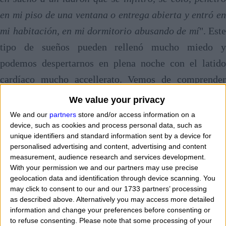
en mi piso de una ventana o entrega abierta y entró en
mi habitación, en mi dormitorio abusando de mí
". Este
tipo de sueños pueden rellenó mucho miedo y
podemos despertarnos en plena noche con el latido
cardíaco mucho accellerato. Vemos de comprender
cosa se esconde tras estos sueños.
We value your privacy
We and our
partners
store and/or access information on a
Generalmente sueños del género son que conectar al
device, such as cookies and process personal data, such as
unique identifiers and standard information sent by a device for
hecho que
somos muy celosos de lo que poseemos
. La
personalised advertising and content, advertising and content
primera cosa que queremos es nuestra familia y
measurement, audience research and services development.
With your permission we and our partners may use precise
nuestra casa y ver a una persona extraña que entra
geolocation data and identification through device scanning. You
dentro de ella robando lo que encuentra hace
may click to consent to our and our 1733 partners’ processing
as described above. Alternatively you may access more detailed
referencia propia a nuestro apego a lo que poseemos.
information and change your preferences before consenting or
Pues cuando soñamos que vienen allí a robar en casa
to refuse consenting.
Please note that some processing of your