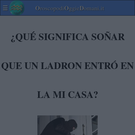
☰
O
O
D
roscopodi
ggie
omani.it
¿QUÉ SIGNIFICA SOÑAR
QUE UN LADRON ENTRÓ EN
LA MI CASA?