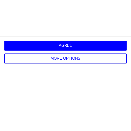
Puede ser de interes estos artículos:
Juego afinidad con los nombres y apellidos
AGREE
Descubrir los 12 signos del zodiaco en el amor
MORE OPTIONS
Cómo conquistar los signos del zodíaco
Descubre tu vida sexual a través tu nombre