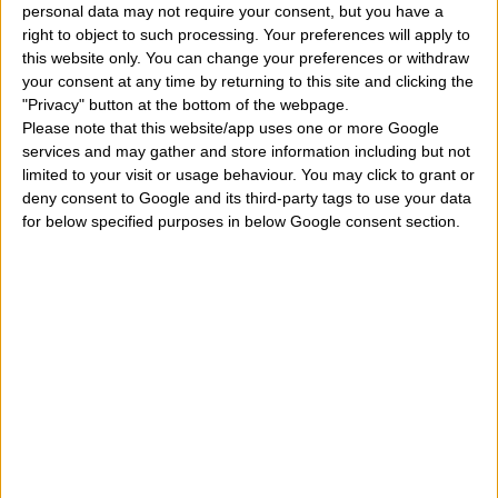
personal data may not require your consent, but you have a
tenemos que creer temer de perder aquél que más
right to object to such processing. Your preferences will apply to
queremos. No es dicho que eso se realiza realmente
this website only. You can change your preferences or withdraw
your consent at any time by returning to this site and clicking the
pero nosotros tenemos este temor. Estos sueños
"Privacy" button at the bottom of the webpage.
esconden ciertamente una inseguridad del soñador que
Please note that this website/app uses one or more Google
services and may gather and store information including but not
no se siente protegido, que cree no lograr proteger a
limited to your visit or usage behaviour. You may click to grant or
las personas que quiere y lo que posee. Podemos a lo
deny consent to Google and its third-party tags to use your data
for below specified purposes in below Google consent section.
mejor también tener un bonito trabajo, una bonita
relación de amor, un buen sueldo pero si soñamos que
algo es sacado allí entonces quizás nosotros sentimos
dentro del miedo de poder perder un día alguien de
estas cosas. Y tan a lo mejor soñamos que un ladrón
entra a casa de nuestra chica o nuestro chico y éste
significa que no estamos seguros de nuestra relación
sentimental, de los sentimientos que probamos y