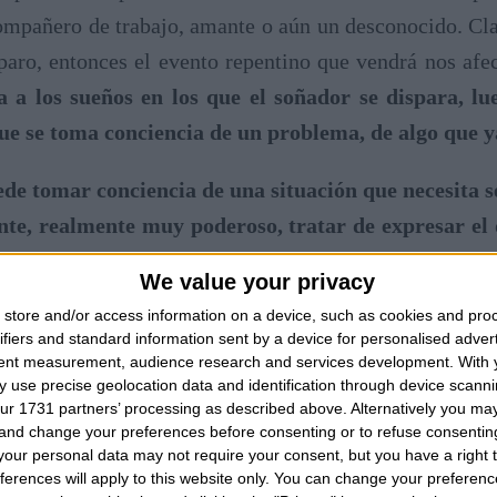
compañero de trabajo, amante o aún un desconocido. 
paro, entonces el evento repentino que vendrá nos af
ia a los sueños en los que el soñador se dispara, lu
ue se toma conciencia de un problema, de algo que y
ede tomar conciencia de una situación que necesita 
ente, realmente muy poderoso, tratar de expresar el 
 con un tiroteo
, por ejemplo, un disparo que golpea, q
We value your privacy
otros mismos sin que nadie pueda estar involucrado y,
store and/or access information on a device, such as cookies and pro
cambiar, qué mejorar, lo que ya no es útil en nuestr
ifiers and standard information sent by a device for personalised adver
tent measurement, audience research and services development.
With 
uien que conocemos muy bien, por ejemplo un padre, u
 use precise geolocation data and identification through device scanni
? Probablemente el cambio del que nos vamos a enter
ur 1731 partners’ processing as described above. Alternatively you m
 and change your preferences before consenting or to refuse consentin
 que tiene una relación de cualquier tipo con nosotro
our personal data may not require your consent, but you have a right t
s podemos ser disparados por un hermano y luego des
ferences will apply to this website only. You can change your preferen