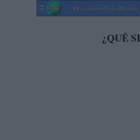
☰
O
O
D
roscopodi
ggie
omani.
¿QUÉ S