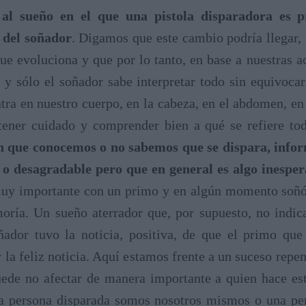
 al sueño en el que una pistola disparadora es p
a del soñador
. Digamos que este cambio podría llegar,
que evoluciona y que por lo tanto, en base a nuestras a
y sólo el soñador sabe interpretar todo sin equivocar
entra en nuestro cuerpo, en la cabeza, en el abdomen, e
e tener cuidado y comprender bien a qué se refiere to
n que conocemos o no sabemos que se dispara, infor
o desagradable pero que en general es algo inespe
muy importante con un primo y en algún momento soñó q
moría. Un sueño aterrador que, por supuesto, no indi
ador tuvo la noticia, positiva, de que el primo que 
 la feliz noticia. Aquí estamos frente a un suceso repe
uede no afectar de manera importante a quien hace est
e la persona disparada somos nosotros mismos o una p