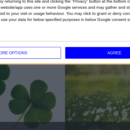
y returning to this site and clicking the "Privacy" button at the bottom
s website/app uses one or more Google services and may gather and st
ited to your visit or usage behaviour. You may click to grant or deny c
SEMANA
HO
 to use your data for below specified purposes in below Google consent s
DE FEBRERO DE 2025
ORE OPTIONS
AGREE