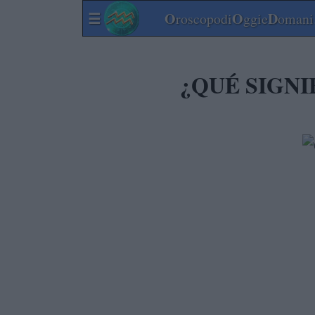
☰
O
O
D
roscopodi
ggie
omani.
¿QUÉ SIGN