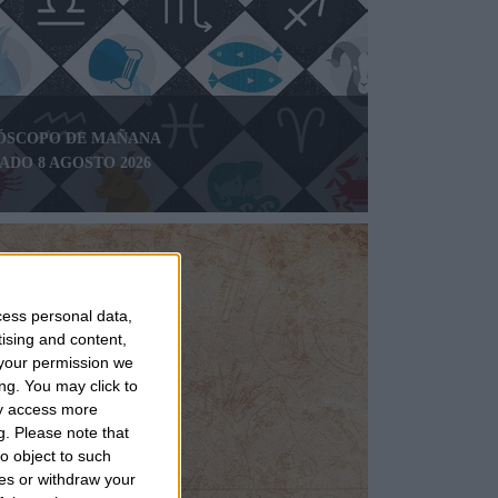
ÓSCOPO DE MAÑANA
ADO 8 AGOSTO 2026
cess personal data,
tising and content,
your permission we
ng. You may click to
ay access more
g.
Please note that
o object to such
ces or withdraw your