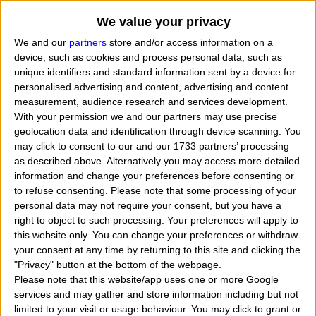
Efectivamente encontrar un anillo es un simbolismo
We value your privacy
onírico a menudo unido con una maduración
We and our
partners
store and/or access information on a
device, such as cookies and process personal data, such as
interior, una evolución de nuestro espíritu y nuestra
unique identifiers and standard information sent by a device for
alma
. Ver un anillo matrimonial o de noviazgo, anillos
personalised advertising and content, advertising and content
measurement, audience research and services development.
pastorales o el anillo atado al dedo del Papa, obispo,
With your permission we and our partners may use precise
cura, sacerdote puede señalar el deseo de entrar a
geolocation data and identification through device scanning. You
may click to consent to our and our 1733 partners’ processing
hacer parte de una sociedad, el deseo de cambiar
as described above. Alternatively you may access more detailed
algunas uniones de nuestra vida. Estas nuevas uniones
information and change your preferences before consenting or
to refuse consenting.
Please note that some processing of your
pueden nacer justo cuando alguien nos regala un anillo
personal data may not require your consent, but you have a
o bien cuando nosotros adquirimos o encontramos un
right to object to such processing. Your preferences will apply to
this website only. You can change your preferences or withdraw
anillo en la tienda, por calle, en casa, sobre el lugar de
your consent at any time by returning to this site and clicking the
trabajo. La búsqueda de un anillo que ha sido perdido
"Privacy" button at the bottom of the webpage.
Please note that this website/app uses one or more Google
corresponde a la búsqueda que nosotros tenemos que
services and may gather and store information including but not
hacer para hallar un equilibrio que hemos perdido, un
limited to your visit or usage behaviour. You may click to grant or