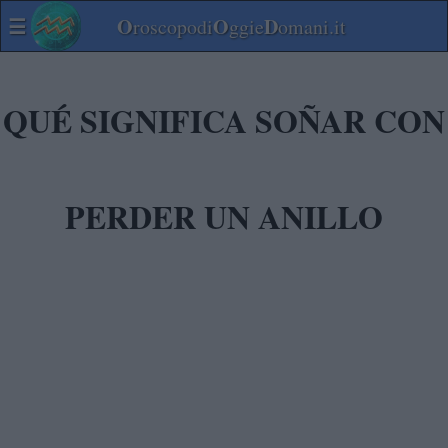
☰
O
O
D
roscopodi
ggie
omani.it
QUÉ SIGNIFICA SOÑAR CON
PERDER UN ANILLO