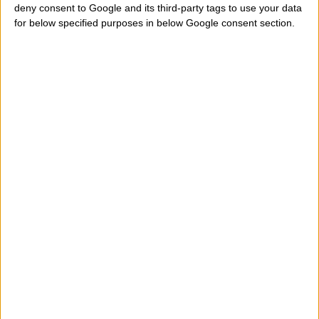
deny consent to Google and its third-party tags to use your data
equilibrio entre dos personas, por ejemplo. A lo mejor
for below specified purposes in below Google consent section.
hemos peleado, en la vida real, con nuestra madre y
nuestro padre y en sueño justo nuestros padres nos
regalan un bonito anillo o bien somos nosotros
mismos a regalar un anillo. He aquí que este tipo de
sueños es muy positivo porque indica la posibilidad de
recobrar una relación entre padres e hijos que ha
entrado en un período de crisis. Aunque, generalmente,
los anillos en el mundo onírico señalan
acontecimientos favorables al soñador, siempre hace
falta coger todos los detalles de un sueño. Emociones,
sensaciones, lugares en que somos, objetos que vemos,
personas que encontremos.